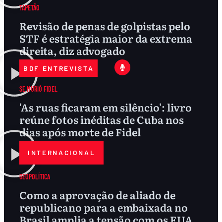
TAPETÃO
Revisão de penas de golpistas pelo
STF é estratégia maior da extrema
direita, diz advogado
BDF ENTREVISTA
SE MURIÓ FIDEL
'As ruas ficaram em silêncio': livro
reúne fotos inéditas de Cuba nos
dias após morte de Fidel
INTERNACIONAL
GEOPOLÍTICA
Como a aprovação de aliado de
republicano para a embaixada no
Brasil amplia a tensão com os EUA