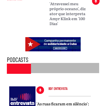
'Atravessei meu
próprio oceano', diz
ator que interpreta
Amyr Klink em '100
Dias'
PODCASTS
BDF ENTREVISTA
'As ruas ficaram em silêncio':