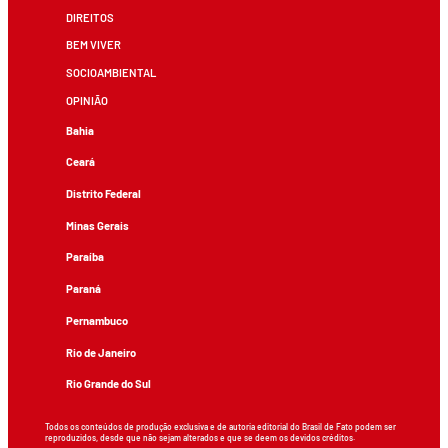
DIREITOS
BEM VIVER
SOCIOAMBIENTAL
OPINIÃO
Bahia
Ceará
Distrito Federal
Minas Gerais
Paraíba
Paraná
Pernambuco
Rio de Janeiro
Rio Grande do Sul
Todos os conteúdos de produção exclusiva e de autoria editorial do Brasil de Fato podem ser
reproduzidos, desde que não sejam alterados e que se deem os devidos créditos.