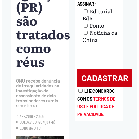
(PR)
ASSINAR:
Editorial
são
BdF
Ponto
tratados
Notícias da
China
como
réus
ONU recebe denúncia
de irregularidades na
investigação do
LI E CONCORDO
assassinato de dois
COM OS
TERMOS DE
trabalhadores rurais
sem-terra
USO E POLÍTICA DE
PRIVACIDADE
13.ABR.2016 - 20:05
QUEDAS DO IGUAÇU (PR)
EDNUBIA GHISI