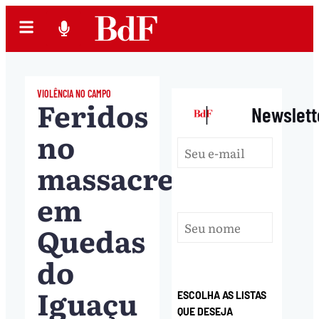
VIOLÊNCIA NO CAMPO
Feridos
|
Newslett
no
massacre
em
Quedas
do
Iguaçu
ESCOLHA AS LISTAS
QUE DESEJA