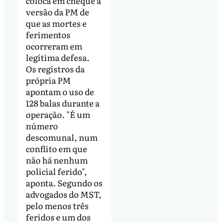
coloca em cheque a
versão da PM de
que as mortes e
ferimentos
ocorreram em
legítima defesa.
Os registros da
própria PM
apontam o uso de
128 balas durante a
operação. "É um
número
descomunal, num
conflito em que
não há nenhum
policial ferido",
aponta. Segundo os
advogados do MST,
pelo menos três
feridos e um dos