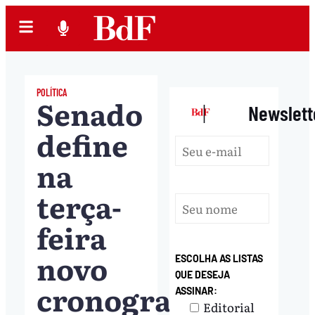
POLÍTICA
Senado
|
Newslett
define
na
terça-
feira
novo
ESCOLHA AS LISTAS
QUE DESEJA
cronograma
ASSINAR:
Editorial