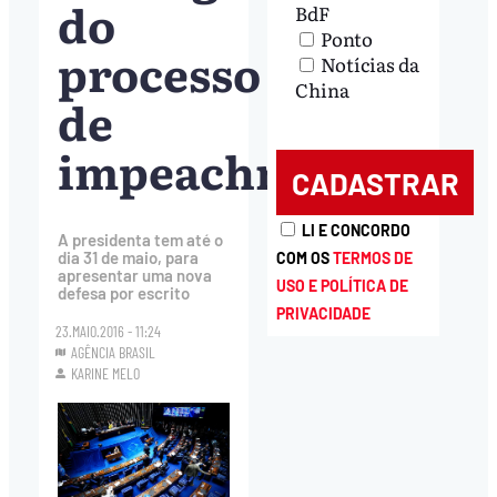
do
BdF
Ponto
processo
Notícias da
China
de
impeachment
LI E CONCORDO
A presidenta tem até o
dia 31 de maio, para
COM OS
TERMOS DE
apresentar uma nova
USO E POLÍTICA DE
defesa por escrito
PRIVACIDADE
23.MAIO.2016 - 11:24
AGÊNCIA BRASIL
KARINE MELO