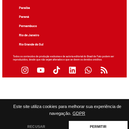
Paraíba
Paraná
Pernambuco
Rio de Janeiro
Rio Grande do Sul
Todos os conteúdos de produção exclusiva e de autoria editorial do Brasil de Fato podem ser
reproduzidos, desde que não sejam alterados e que se deem os devidos créditos.
Este site utiliza cookies para melhorar sua experiência de
navegação.
GDPR
RECUSAR
PERMITIR