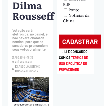
Dilma
BdF
Ponto
Rousseff
Notícias da
China
Votação será
eletrônica, no painel, e
não haverá chamada
nominal para que os
senadores pronunciem
seus votos oralmente
LI E CONCORDO
31.AGO.2016 - 18:36
COM OS
TERMOS DE
AGÊNCIA BRASIL
USO E POLÍTICA DE
IOLANDO LOURENÇO
E
PRIVACIDADE
MARIANA JUNGMANN
Senadores retomam hoje (31), a