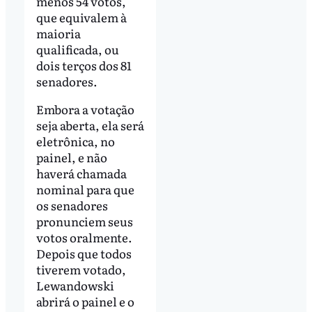
menos 54 votos,
que equivalem à
maioria
qualificada, ou
dois terços dos 81
senadores.
Embora a votação
seja aberta, ela será
eletrônica, no
painel, e não
haverá chamada
nominal para que
os senadores
pronunciem seus
votos oralmente.
Depois que todos
tiverem votado,
Lewandowski
abrirá o painel e o