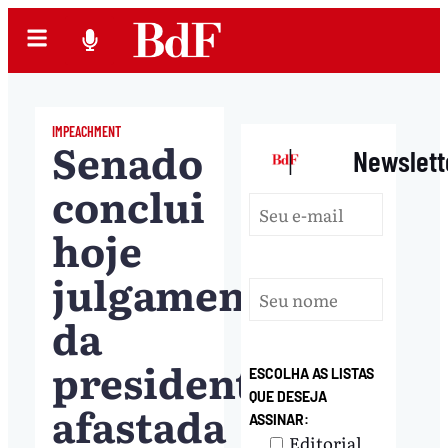
IMPEACHMENT
Senado
|
Newslett
conclui
hoje
julgamento
da
presidenta
ESCOLHA AS LISTAS
QUE DESEJA
afastada
ASSINAR:
Editorial