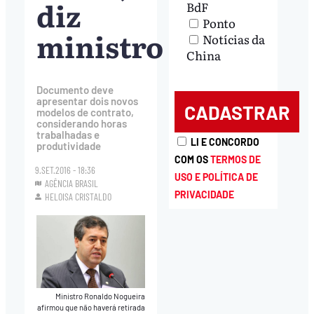
diz
BdF
Ponto
ministro
Notícias da
China
Documento deve
apresentar dois novos
modelos de contrato,
considerando horas
trabalhadas e
LI E CONCORDO
produtividade
COM OS
TERMOS DE
9.SET.2016 - 18:36
USO E POLÍTICA DE
AGÊNCIA BRASIL
PRIVACIDADE
HELOISA CRISTALDO
Ministro Ronaldo Nogueira
afirmou que não haverá retirada