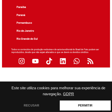
Paraíba
Paraná
Pernambuco
Rio de Janeiro
Rio Grande do Sul
Todos os conteúdos de produção exclusiva e de autoria editorial do Brasil de Fato podem ser
reproduzidos, desde que não sejam alterados e que se deem os devidos créditos.
Este site utiliza cookies para melhorar sua experiência de
navegação.
GDPR
RECUSAR
PERMITIR