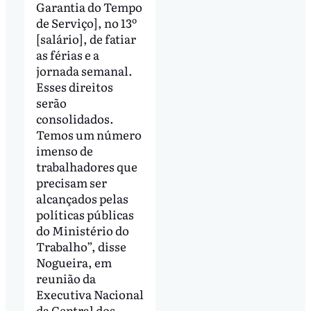
Garantia do Tempo
de Serviço], no 13º
[salário], de fatiar
as férias e a
jornada semanal.
Esses direitos
serão
consolidados.
Temos um número
imenso de
trabalhadores que
precisam ser
alcançados pelas
políticas públicas
do Ministério do
Trabalho”, disse
Nogueira, em
reunião da
Executiva Nacional
da Central dos