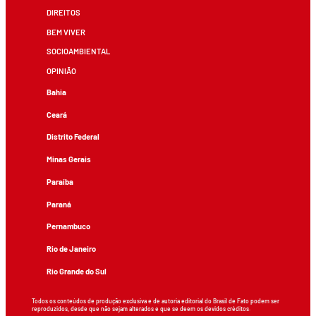
DIREITOS
BEM VIVER
SOCIOAMBIENTAL
OPINIÃO
Bahia
Ceará
Distrito Federal
Minas Gerais
Paraíba
Paraná
Pernambuco
Rio de Janeiro
Rio Grande do Sul
Todos os conteúdos de produção exclusiva e de autoria editorial do Brasil de Fato podem ser
reproduzidos, desde que não sejam alterados e que se deem os devidos créditos.