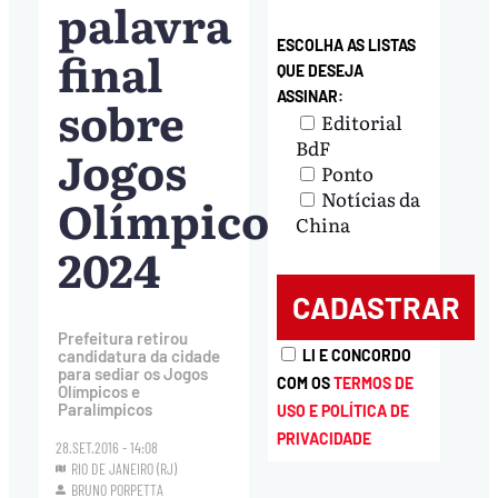
palavra
ESCOLHA AS LISTAS
final
QUE DESEJA
ASSINAR:
sobre
Editorial
BdF
Jogos
Ponto
Notícias da
Olímpicos
China
2024
Prefeitura retirou
LI E CONCORDO
candidatura da cidade
para sediar os Jogos
COM OS
TERMOS DE
Olímpicos e
Paralímpicos
USO E POLÍTICA DE
PRIVACIDADE
28.SET.2016 - 14:08
RIO DE JANEIRO (RJ)
BRUNO PORPETTA