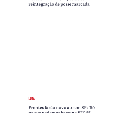
reintegração de posse marcada
LUTA
Frentes farão novo ato em SP: ‘Só
na rua podemos barrar a PEC 55’