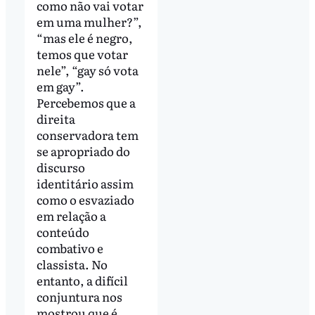
como não vai votar
em uma mulher?”,
“mas ele é negro,
temos que votar
nele”, “gay só vota
em gay”.
Percebemos que a
direita
conservadora tem
se apropriado do
discurso
identitário assim
como o esvaziado
em relação a
conteúdo
combativo e
classista. No
entanto, a difícil
conjuntura nos
mostrou que é