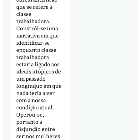
que se refere à
classe
trabalhadora.
Constrói-se uma
narrativa em que
identificar-se
enquanto classe
trabalhadora
estaria ligado aos
ideais utópicos de
um passado
longínquo em que
nada teria a ver
com a nossa
condição atual.
Operou-se,
portanto a
disjunção entre
sermos mulheres