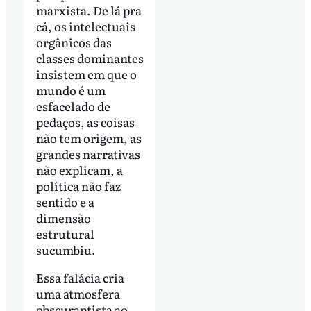
marxista. De lá pra
cá, os intelectuais
orgânicos das
classes dominantes
insistem em que o
mundo é um
esfacelado de
pedaços, as coisas
não tem origem, as
grandes narrativas
não explicam, a
política não faz
sentido e a
dimensão
estrutural
sucumbiu.
Essa falácia cria
uma atmosfera
obscurantista ao