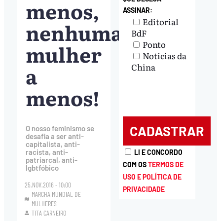
menos,
ASSINAR:
Editorial
nenhuma
BdF
Ponto
mulher
Notícias da
a
China
menos!
O nosso feminismo se
desafia a ser anti-
capitalista, anti-
racista, anti-
LI E CONCORDO
patriarcal, anti-
COM OS
TERMOS DE
lgbtfóbico
USO E POLÍTICA DE
25.NOV.2016 - 10:00
PRIVACIDADE
MARCHA MUNDIAL DE
MULHERES
TITA CARNEIRO