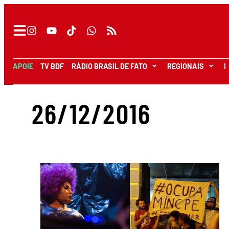
APOIE
TV BDF
RÁDIO BRASIL DE FATO
REGIONAIS
I
26/12/2016