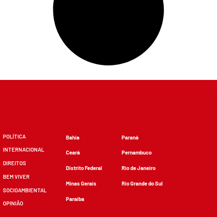
POLÍTICA
Bahia
Paraná
INTERNACIONAL
Ceará
Pernambuco
DIREITOS
Distrito Federal
Rio de Janeiro
BEM VIVER
Minas Gerais
Rio Grande do Sul
SOCIOAMBIENTAL
Paraíba
OPINIÃO