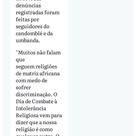
denúncias
registradas foram
feitas por
seguidores do
candomblé e da
umbanda.
"Muitos não falam
que
seguem religiões
de matriz africana
com medo de
sofrer
discriminação. O
Dia de Combate à
Intolerância
Religiosa vem para
dizer que a nossa
religião é como
qualquer outra. O