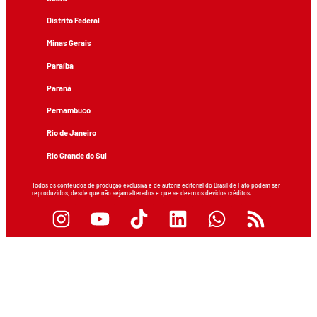
Distrito Federal
Minas Gerais
Paraíba
Paraná
Pernambuco
Rio de Janeiro
Rio Grande do Sul
Todos os conteúdos de produção exclusiva e de autoria editorial do Brasil de Fato podem ser
reproduzidos, desde que não sejam alterados e que se deem os devidos créditos.