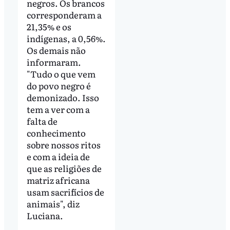
negros. Os brancos
corresponderam a
21,35% e os
indígenas, a 0,56%.
Os demais não
informaram.
"Tudo o que vem
do povo negro é
demonizado. Isso
tem a ver com a
falta de
conhecimento
sobre nossos ritos
e com a ideia de
que as religiões de
matriz africana
usam sacrifícios de
animais", diz
Luciana.