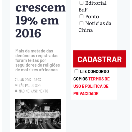
crescem
Editorial
BdF
19% em
Ponto
Notícias da
2016
China
Mais da metade das
denúncias registradas
foram feitas por
seguidores de religiões
de matrizes africanas
LI E CONCORDO
COM OS
TERMOS DE
21.JAN.2017 - 18:37
SÃO PAULO (SP)
USO E POLÍTICA DE
NADINE NASCIMENTO
PRIVACIDADE