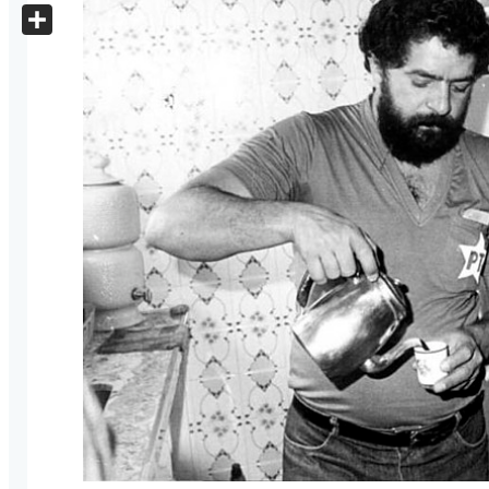
X
Share