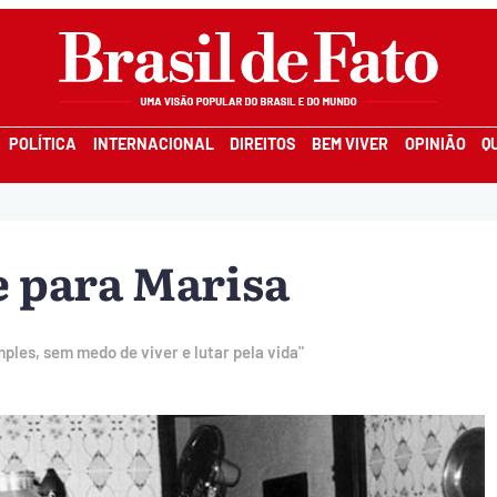
POLÍTICA
INTERNACIONAL
DIREITOS
BEM VIVER
OPINIÃO
Q
e para Marisa
mples, sem medo de viver e lutar pela vida"