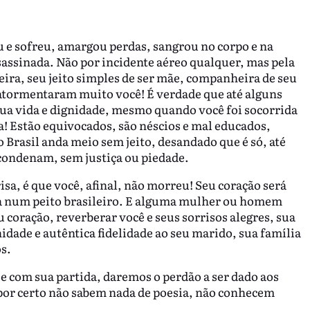
 e sofreu, amargou perdas, sangrou no corpo e na
sassinada. Não por incidente aéreo qualquer, mas pela
seira, seu jeito simples de ser mãe, companheira de seu
atormentaram muito você! É verdade que até alguns
sua vida e dignidade, mesmo quando você foi socorrida
a! Estão equivocados, são néscios e mal educados,
o Brasil anda meio sem jeito, desandado que é só, até
condenam, sem justiça ou piedade.
sa, é que você, afinal, não morreu! Seu coração será
ura num peito brasileiro. E alguma mulher ou homem
coração, reverberar você e seus sorrisos alegres, sua
idade e autêntica fidelidade ao seu marido, sua família
os.
 com sua partida, daremos o perdão a ser dado aos
 por certo não sabem nada de poesia, não conhecem