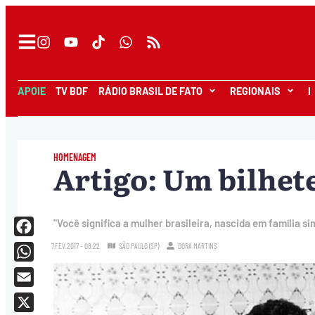
APOIE
TV BDF
RÁDIO BRASIL DE FATO
REGIONAIS
I
HOMENAGEM
Artigo: Um bilhet
"Você significa a mulher brasileira, nascida em família si
Facebook
7.FEV.2017 - 08:22
SÃO PAULO (SP)
DORA MARTINS
WhatsApp
Email