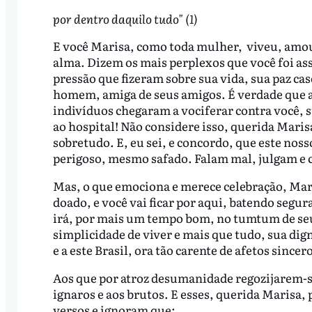
por dentro daquilo tudo" (1)
E você Marisa, como toda mulher, viveu, amou
alma. Dizem os mais perplexos que você foi as
pressão que fizeram sobre sua vida, sua paz ca
homem, amiga de seus amigos. É verdade que 
indivíduos chegaram a vociferar contra você, 
ao hospital! Não considere isso, querida Maris
sobretudo. E, eu sei, e concordo, que este noss
perigoso, mesmo safado. Falam mal, julgam e 
Mas, o que emociona e merece celebração, Mari
doado, e você vai ficar por aqui, batendo seg
irá, por mais um tempo bom, no tumtum de seu 
simplicidade de viver e mais que tudo, sua dign
e a este Brasil, ora tão carente de afetos sincer
Aos que por atroz desumanidade regozijarem-se
ignaros e aos brutos. E esses, querida Marisa,
versos e ignoram que: