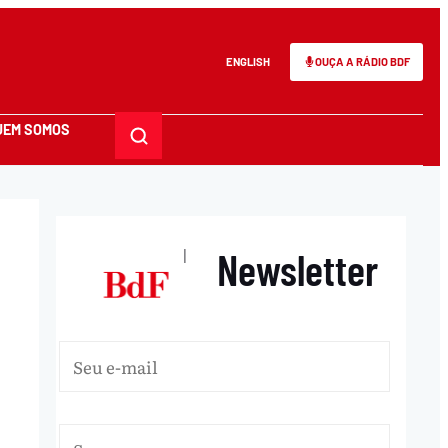
ENGLISH
OUÇA A RÁDIO BDF
UEM SOMOS
Newsletter
|