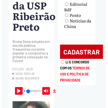
da USP
Editorial
BdF
Ribeirão
Ponto
Notícias da
Preto
China
Bruna Sena estudou em
escola pública,
frequentou cursinho
popular e conquistou a
primeira colocação na
Fuvest
LI E CONCORDO
COM OS
TERMOS DE
7.FEV.2017 - 09:39
SAÚDE POPULAR
USO E POLÍTICA DE
NADINE NASCIMENTO
PRIVACIDADE
Play
Mute
Download