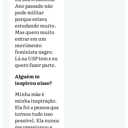
Ano passado não
pude militar
porque estava
estudando muito.
Mas quero muito
entrar em um
movimento
feminista negro.
Lá na USP tem e eu
quero fazer parte.
Alguém te
inspirou nisso?
Minha mãe é
minha inspiração.
Ela foi a pessoa que
tornou tudo isso
possível. Ela nunca
me pressionou e