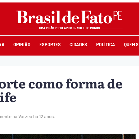
RA
OPINIÃO
ESPORTES
CIDADES
POLÍTICA
QUEM 
porte como forma de
ife
ente na Várzea há 12 anos.