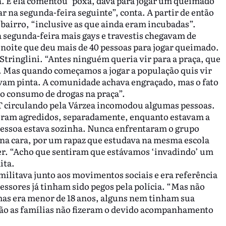
sa. E ela comentou ‘poxa, dava para jogar um queimado
r na segunda-feira seguinte”, conta. A partir de então
bairro, “inclusive as que ainda eram incubadas”.
 segunda-feira mais gays e travestis chegavam de
 noite que deu mais de 40 pessoas para jogar queimado.
tringlini. “Antes ninguém queria vir para a praça, que
. Mas quando começamos a jogar a população quis vir
davam pinta. A comunidade achava engraçado, mas o fato
 o consumo de drogas na praça”.
 circulando pela Várzea incomodou algumas pessoas.
foram agredidos, separadamente, enquanto estavam a
pessoa estava sozinha. Nunca enfrentaram o grupo
 na cara, por um rapaz que estudava na mesma escola
ber. “Acho que sentiram que estávamos ‘invadindo’ um
ita.
 militava junto aos movimentos sociais e era referência
ressores já tinham sido pegos pela polícia. “Mas não
mas era menor de 18 anos, alguns nem tinham sua
ntão as famílias não fizeram o devido acompanhamento