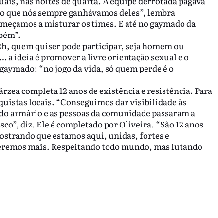
ais, nas noites de quarta. A equipe derrotada pagava
ico que nós sempre ganhávamos deles”, lembra
omeçamos a misturar os times. E até no gaymado da
mbém”.
 22h, quem quiser pode participar, seja homem ou
i… a ideia é promover a livre orientação sexual e o
 gaymado: “no jogo da vida, só quem perde é o
rzea completa 12 anos de existência e resistência. Para
quistas locais. “Conseguimos dar visibilidade às
 do armário e as pessoas da comunidade passaram a
sco”, diz. Ele é completado por Oliveira. “São 12 anos
strando que estamos aqui, unidas, fortes e
eremos mais. Respeitando todo mundo, mas lutando