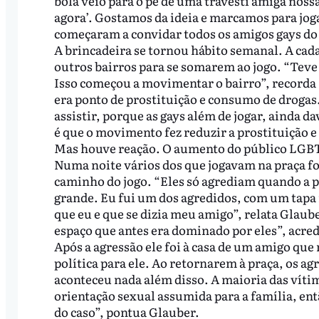
bola veio para o pé de uma travesti amiga nos
agora’. Gostamos da ideia e marcamos para joga
começaram a convidar todos os amigos gays do 
A brincadeira se tornou hábito semanal. A cada
outros bairros para se somarem ao jogo. “Teve
Isso começou a movimentar o bairro”, recorda S
era ponto de prostituição e consumo de drogas
assistir, porque as gays além de jogar, ainda 
é que o movimento fez reduzir a prostituição e
Mas houve reação. O aumento do público LGBT
Numa noite vários dos que jogavam na praça 
caminho do jogo. “Eles só agrediam quando a 
grande. Eu fui um dos agredidos, com um tapa
que eu e que se dizia meu amigo”, relata Glau
espaço que antes era dominado por eles”, acred
Após a agressão ele foi à casa de um amigo que
política para ele. Ao retornarem à praça, os ag
aconteceu nada além disso. A maioria das víti
orientação sexual assumida para a família, e
do caso”, pontua Glauber.