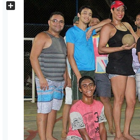
X
Share