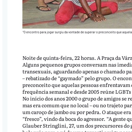
“O encontro para jogar surgiu da vontade de superar o preconceito que aquel
Noite de quinta-feira, 22 horas. A Praça da Vá
Alguns pequenos grupos conversam nas imediaçõ
transexuais, aguardando apenas o chamado par
– rebatizado de “gaymado” pelo grupo. O encont
preconceito que aquelas pessoas enfrentavam d
frequência semanal e desde 2005 reúne LGBTs d
No início dos anos 2000 o grupo de amigos se r
mas era comum que no local – ou no trajeto para
um caroço de jambo ou por pedra. O ataque era
“fresco”, vindo da boca do agressor. “A gente 
Glauber Stringlini, 27, um dos precursores do