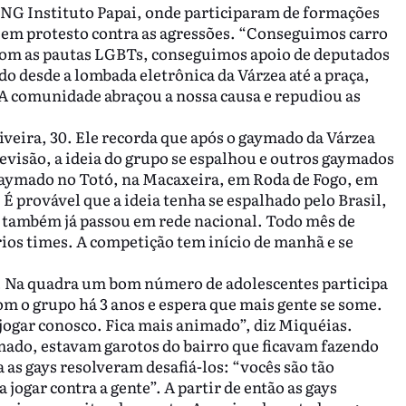
ONG Instituto Papai, onde participaram de formações
o em protesto contra as agressões. “Conseguimos carro
com as pautas LGBTs, conseguimos apoio de deputados
o desde a lombada eletrônica da Várzea até a praça,
. A comunidade abraçou a nossa causa e repudiou as
iveira, 30. Ele recorda que após o gaymado da Várzea
evisão, a ideia do grupo se espalhou e outros gaymados
 gaymado no Totó, na Macaxeira, em Roda de Fogo, em
É provável que a ideia tenha se espalhado pelo Brasil,
o também já passou em rede nacional. Todo mês de
ios times. A competição tem início de manhã e se
. Na quadra um bom número de adolescentes participa
m o grupo há 3 anos e espera que mais gente se some.
ogar conosco. Fica mais animado”, diz Miquéias.
mado, estavam garotos do bairro que ficavam fazendo
 as gays resolveram desafiá-los: “vocês são tão
ogar contra a gente”. A partir de então as gays