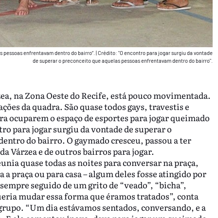
as pessoas enfrentavam dentro do bairro”.
|
Crédito: "O encontro para jogar surgiu da vontade
de superar o preconceito que aquelas pessoas enfrentavam dentro do bairro".
rzea, na Zona Oeste do Recife, está pouco movimentada.
es da quadra. São quase todos gays, travestis e
a ocuparem o espaço de esportes para jogar queimado
ro para jogar surgiu da vontade de superar o
entro do bairro. O gaymado cresceu, passou a ter
a Várzea e de outros bairros para jogar.
eunia quase todas as noites para conversar na praça,
 a praça ou para casa – algum deles fosse atingido por
 sempre seguido de um grito de “veado”, “bicha”,
queria mudar essa forma que éramos tratados”, conta
 grupo. “Um dia estávamos sentados, conversando, e a