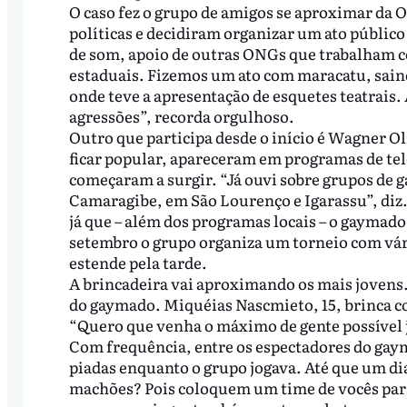
O caso fez o grupo de amigos se aproximar da 
políticas e decidiram organizar um ato públic
de som, apoio de outras ONGs que trabalham 
estaduais. Fizemos um ato com maracatu, saind
onde teve a apresentação de esquetes teatrais
agressões”, recorda orgulhoso.
Outro que participa desde o início é Wagner Ol
ficar popular, apareceram em programas de tel
começaram a surgir. “Já ouvi sobre grupos de
Camaragibe, em São Lourenço e Igarassu”, diz. 
já que – além dos programas locais – o gaymad
setembro o grupo organiza um torneio com vár
estende pela tarde.
A brincadeira vai aproximando os mais jovens
do gaymado. Miquéias Nascmieto, 15, brinca co
“Quero que venha o máximo de gente possível j
Com frequência, entre os espectadores do gay
piadas enquanto o grupo jogava. Até que um dia
machões? Pois coloquem um time de vocês para j