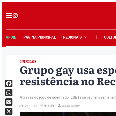
APOIE
PÁGINA PRINCIPAL
REGIONAIS
|
CULTU
DIVERSIDADE
Grupo gay usa es
resistência no Rec
Facebook
Através do jogo de queimado, LGBTs se reúnem semanalm
WhatsApp
9.FEV.2017 - 13:35
RECIFE (PE)
VINICIUS SOBREIRA
Email