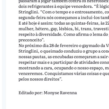
passaram a jogar também contra os heterossexu
dois refrigerantes à equipe vencedora. “É lóg
Stringlini. “Com o tempo e o entrosamento, c
segunda-feira nós começamos a incluí-los ta
E até hoje é assim: todas as quintas-feiras, às
mulher, hétero, gay, lésbica, bi, trans, travest
respeito à diversidade. Como afirma o lema do
preconceito”.
No próximo dia 28 de fevereiro o gaymado da Vá
Stringlini, o queimado conduziu o grupo a con
nossas pautas, as encubadas começaram a sair
respeitar mais e a participar de atividades cono
mostrando a cara, ocupando o nosso espaço, mo
venceremos. Conquistamos várias coisas e qu
pelos nossos direitos”.
Editado por:
Monyse Ravenna