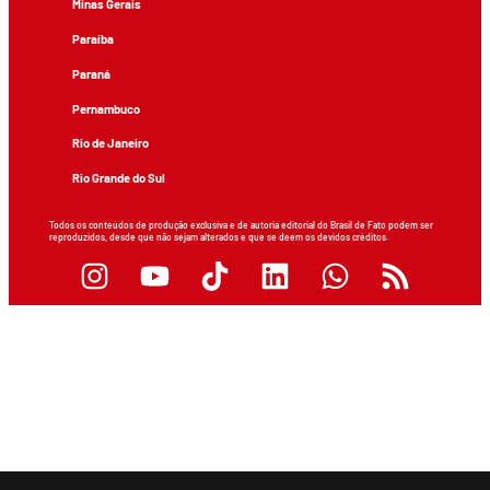
Minas Gerais
Paraíba
Paraná
Pernambuco
Rio de Janeiro
Rio Grande do Sul
Todos os conteúdos de produção exclusiva e de autoria editorial do Brasil de Fato podem ser
reproduzidos, desde que não sejam alterados e que se deem os devidos créditos.