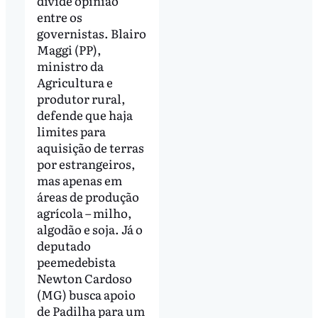
divide opinião
entre os
governistas. Blairo
Maggi (PP),
ministro da
Agricultura e
produtor rural,
defende que haja
limites para
aquisição de terras
por estrangeiros,
mas apenas em
áreas de produção
agrícola – milho,
algodão e soja. Já o
deputado
peemedebista
Newton Cardoso
(MG) busca apoio
de Padilha para um