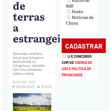
de
BdF
Ponto
terras
Notícias da
a
China
estrangeiros
Bancada ruralista,
LI E CONCORDO
força que integra a
base aliada no
COM OS
TERMOS DE
Congresso, também
USO E POLÍTICA DE
não tem consenso
sobre o tema
PRIVACIDADE
20.FEV.2017 - 16:53
SÃO PAULO (SP)
REDAÇÃO