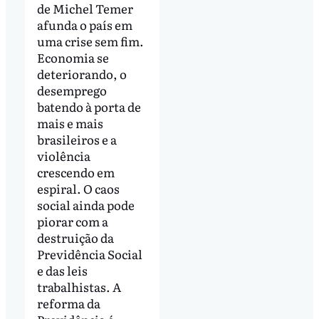
de Michel Temer
afunda o país em
uma crise sem fim.
Economia se
deteriorando, o
desemprego
batendo à porta de
mais e mais
brasileiros e a
violência
crescendo em
espiral. O caos
social ainda pode
piorar com a
destruição da
Previdência Social
e das leis
trabalhistas. A
reforma da