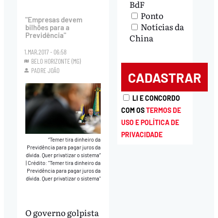
BdF
Ponto
"Empresas devem
Notícias da
bilhões para a
Previdência"
China
1.MAR.2017 - 06:58
BELO HORIZONTE (MG)
PADRE JOÃO
LI E CONCORDO
COM OS
TERMOS DE
USO E POLÍTICA DE
PRIVACIDADE
“Temer tira dinheiro da
Previdência para pagar juros da
dívida. Quer privatizar o sistema”
|
Crédito: "Temer tira dinheiro da
Previdência para pagar juros da
dívida. Quer privatizar o sistema"
O governo golpista