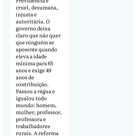
Previdência é
cruel, desumana,
injusta e
autoritária. O
governo deixa
claro que não quer
que ninguém se
aposente quando
eleva a idade
mínima para 65
anos e exige 49
anos de
contribuição.
Passou a régua e
igualou todo
mundo: homem,
mulher, professor,
professora e
trabalhadores
rurais. A reforma