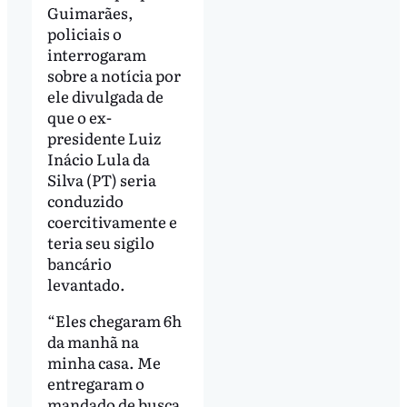
Guimarães,
policiais o
interrogaram
sobre a notícia por
ele divulgada de
que o ex-
presidente Luiz
Inácio Lula da
Silva (PT) seria
conduzido
coercitivamente e
teria seu sigilo
bancário
levantado.
“Eles chegaram 6h
da manhã na
minha casa. Me
entregaram o
mandado de busca