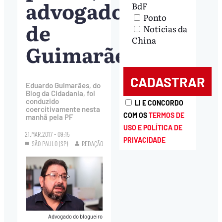
advogado
BdF
Ponto
de
Notícias da
China
Guimarães
Eduardo Guimarães, do
Blog da Cidadania, foi
conduzido
LI E CONCORDO
coercitivamente nesta
COM OS
TERMOS DE
manhã pela PF
USO E POLÍTICA DE
21.MAR.2017 - 09:15
PRIVACIDADE
SÃO PAULO (SP)
REDAÇÃO
Advogado do blogueiro