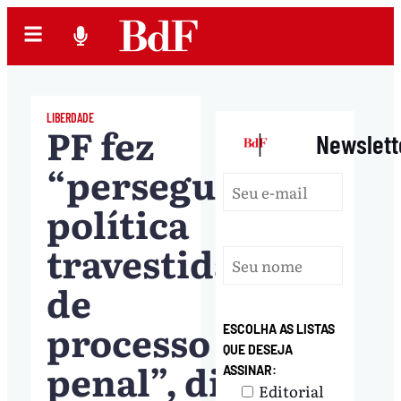
LIBERDADE
PF fez
|
Newslett
“perseguição
política
travestida
de
processo
ESCOLHA AS LISTAS
QUE DESEJA
penal”, diz
ASSINAR:
Editorial