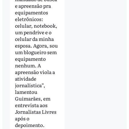
e apreensão pra
equipamentos
eletrônicos:
celular, notebook,
um pendrive e o
celular da minha
esposa. Agora, sou
um blogueiro sem
equipamento
nenhum. A
apreensão viola a
atividade
jornalística”,
lamentou
Guimarães, em
entrevista aos
Jornalistas Livres
após o
depoimento.