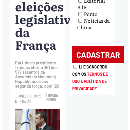
Editorial
eleições
BdF
legislativas
Ponto
Notícias da
da
China
França
Partido do presidente
LI E CONCORDO
francês obtém 361 dos
577 assentos da
COM OS
TERMOS DE
Assembleia Nacional;
Republicanos são
USO E POLÍTICA DE
segunda força, com 126
PRIVACIDADE
| OPERA
19.JUN.2017 - 18:39
MUNDI
REDAÇÃO