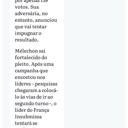
votos. Sua
adversária, no
entanto, anunciou
que vai tentar
impugnar o
resultado.
Mélechon sai
fortalecido do
pleito. Após uma
campanha que
encostou nos
líderes – pesquisas
chegaram a colocá-
lo às vias de ir ao
segundo turno -, o
líder do França
Insubmissa
tentará se