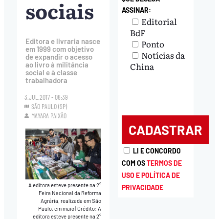
sociais
ASSINAR:
Editorial
BdF
Editora e livraria nasce
Ponto
em 1999 com objetivo
Notícias da
de expandir o acesso
China
ao livro à militância
social e à classe
trabalhadora
3.JUL.2017 - 08:39
SÃO PAULO (SP)
MAYARA PAIXÃO
LI E CONCORDO
COM OS
TERMOS DE
USO E POLÍTICA DE
A editora esteve presente na 2°
PRIVACIDADE
Feira Nacional da Reforma
Agrária, realizada em São
Paulo, em maio
|
Crédito: A
editora esteve presente na 2°