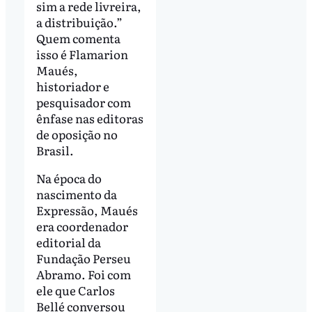
sim a rede livreira,
a distribuição.”
Quem comenta
isso é Flamarion
Maués,
historiador e
pesquisador com
ênfase nas editoras
de oposição no
Brasil.
Na época do
nascimento da
Expressão, Maués
era coordenador
editorial da
Fundação Perseu
Abramo. Foi com
ele que Carlos
Bellé conversou