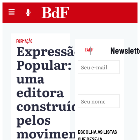
FORMAÇÃO
Expressão
|
Newslett
Popular:
uma
editora
construída
pelos
movimentos
ESCOLHA AS LISTAS
QUE DESEJA