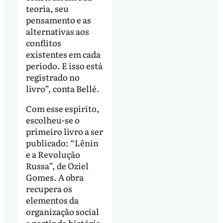
teoria, seu
pensamento e as
alternativas aos
conflitos
existentes em cada
período. E isso está
registrado no
livro”, conta Bellé.
Com esse espírito,
escolheu-se o
primeiro livro a ser
publicado: “Lênin
e a Revolução
Russa”, de Oziel
Gomes. A obra
recupera os
elementos da
organização social
a partir da história