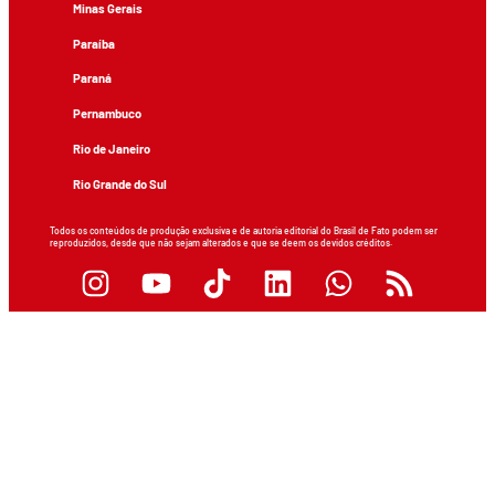
Minas Gerais
Paraíba
Paraná
Pernambuco
Rio de Janeiro
Rio Grande do Sul
Todos os conteúdos de produção exclusiva e de autoria editorial do Brasil de Fato podem ser
reproduzidos, desde que não sejam alterados e que se deem os devidos créditos.