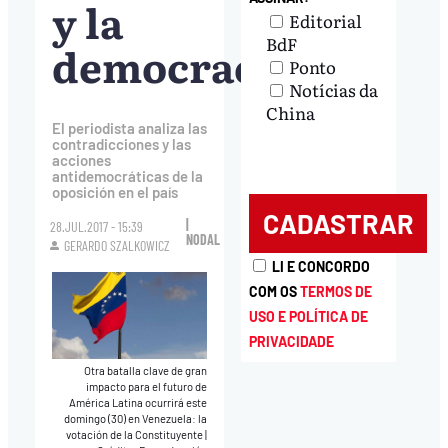
y la
Editorial
BdF
democracia
Ponto
Notícias da
China
El periodista analiza las
contradicciones y las
acciones
antidemocráticas de la
oposición en el país
|
28.JUL.2017 - 15:39
NODAL
GERARDO SZALKOWICZ
LI E CONCORDO
COM OS
TERMOS DE
USO E POLÍTICA DE
PRIVACIDADE
Otra batalla clave de gran
impacto para el futuro de
América Latina ocurrirá este
domingo (30) en Venezuela: la
votación de la Constituyente
|