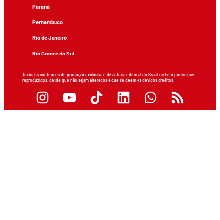
Paraná
Pernambuco
Rio de Janeiro
Rio Grande do Sul
Todos os conteúdos de produção exclusiva e de autoria editorial do Brasil de Fato podem ser
reproduzidos, desde que não sejam alterados e que se deem os devidos créditos.