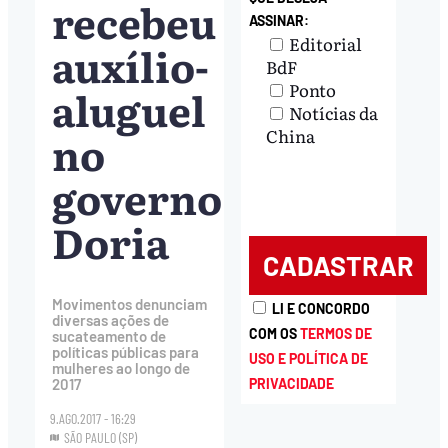
recebeu
ASSINAR:
Editorial
auxílio-
BdF
Ponto
aluguel
Notícias da
no
China
governo
Doria
Movimentos denunciam
LI E CONCORDO
diversas ações de
COM OS
TERMOS DE
sucateamento de
políticas públicas para
USO E POLÍTICA DE
mulheres ao longo de
PRIVACIDADE
2017
9.AGO.2017 - 16:29
SÃO PAULO (SP)