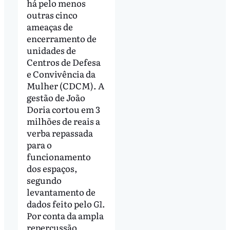
há pelo menos
outras cinco
ameaças de
encerramento de
unidades de
Centros de Defesa
e Convivência da
Mulher (CDCM). A
gestão de João
Doria cortou em 3
milhões de reais a
verba repassada
para o
funcionamento
dos espaços,
segundo
levantamento de
dados feito pelo
G1
.
Por conta da ampla
repercussão