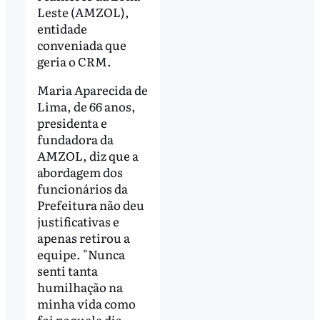
Leste (AMZOL),
entidade
conveniada que
geria o CRM.
Maria Aparecida de
Lima, de 66 anos,
presidenta e
fundadora da
AMZOL, diz que a
abordagem dos
funcionários da
Prefeitura não deu
justificativas e
apenas retirou a
equipe. "Nunca
senti tanta
humilhação na
minha vida como
foi naquele dia.