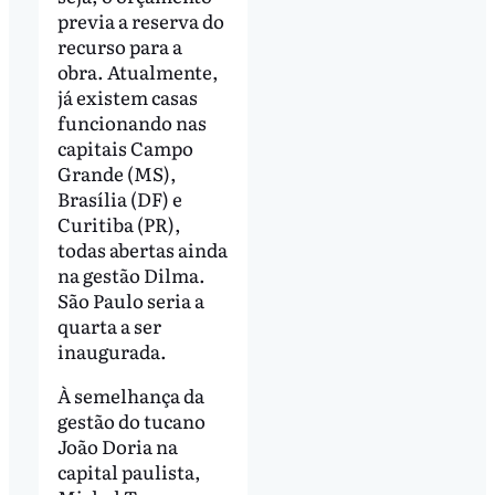
previa a reserva do
recurso para a
obra. Atualmente,
já existem casas
funcionando nas
capitais Campo
Grande (MS),
Brasília (DF) e
Curitiba (PR),
todas abertas ainda
na gestão Dilma.
São Paulo seria a
quarta a ser
inaugurada.
À semelhança da
gestão do tucano
João Doria na
capital paulista,