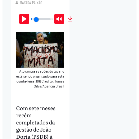
MAYARA PAIXÃO
Play
Mute
Download
Ato contra as ações do tucano
está sendo organizado para esta
quinta-feira (10)
|
Crédito: Tomaz
Silva/Agência Brasil
Com sete meses
recém
completados da
gestão de João
Doria (PSDB) à