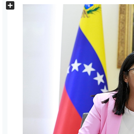
X
Share