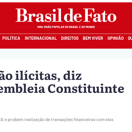
POLÍTICA
INTERNACIONAL
DIREITOS
BEM VIVER
OPINIÃO
Q
o ilícitas, diz
embleia Constituinte
 e proíbem realização de transações financeiras com elas