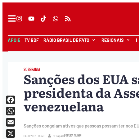
APOIE
TV BDF
RÁDIO BRASIL DE FATO
REGIONAIS
I
SOBERANIA
Sanções dos EUA sã
presidenta da Ass
venezuelana
Facebook
WhatsApp
Sanções congelam ativos que pessoas possam ter nos EUA
Email
| OPERA MUNDI
11.AGO.2017 - 18:40
REDAÇÃO