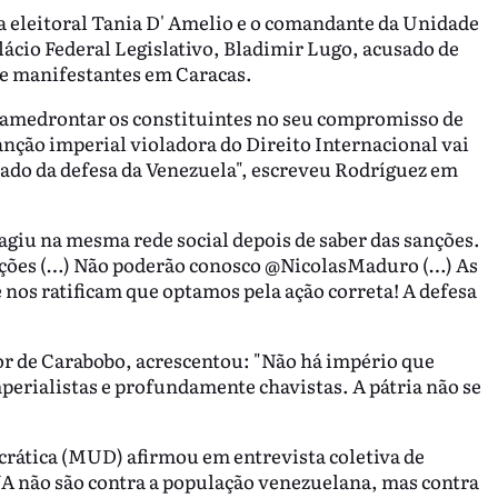
a eleitoral Tania D' Amelio e o comandante da Unidade
ácio Federal Legislativo, Bladimir Lugo, acusado de
de manifestantes em Caracas.
m amedrontar os constituintes no seu compromisso de
ção imperial violadora do Direito Internacional vai
ado da defesa da Venezuela", escreveu Rodríguez em
agiu na mesma rede social depois de saber das sanções.
nções (…) Não poderão conosco @NicolasMaduro (…) As
nos ratificam que optamos pela ação correta! A defesa
or de Carabobo, acrescentou: "Não há império que
perialistas e profundamente chavistas. A pátria não se
crática (MUD) afirmou em entrevista coletiva de
A não são contra a população venezuelana, mas contra