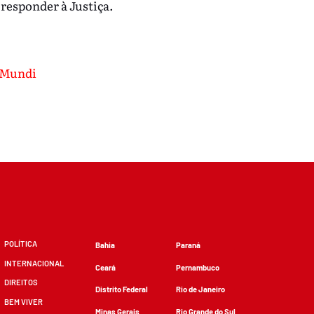
responder à Justiça.
 Mundi
POLÍTICA
Bahia
Paraná
INTERNACIONAL
Ceará
Pernambuco
DIREITOS
Distrito Federal
Rio de Janeiro
BEM VIVER
Minas Gerais
Rio Grande do Sul