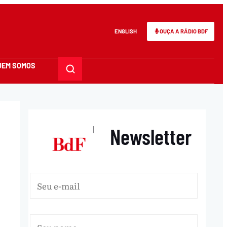
ENGLISH
OUÇA A RÁDIO BDF
UEM SOMOS
Newsletter
|