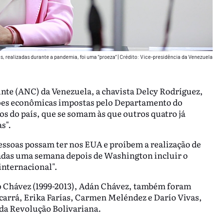
as, realizadas durante a pandemia, foi uma “proeza”
|
Crédito: Vice-presidência da Venezuela
nte (ANC) da Venezuela, a chavista Delcy Rodríguez,
anções econômicas impostas pelo Departamento do
s do país, que se somam às que outros quatro já
s".
essoas possam ter nos EUA e proíbem a realização de
gadas uma semana depois de Washington incluir o
internacional".
o Chávez (1999-2013), Adán Chávez, também foram
rrá, Erika Farías, Carmen Meléndez e Darío Vivas,
da Revolução Bolivariana.