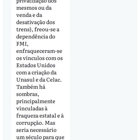
privatização dos
mesmos ou da
venda e da
desativação dos
trens), freou-se a
dependência do
FMI,
enfraqueceram-se
os vínculos com os
Estados Unidos
com a criação da
Unasul e da Celac.
Também há
sombras,
principalmente
vinculadas à
fraqueza estatal e à
corrupção. Mas
seria necessário
um século para que