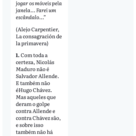
jogar os móveis pela
janela… Farei um
escândalo…”
(Alejo Carpentier,
La consagración de
la primavera)
1.
Com toda a
certeza, Nicolás
Maduro não é
Salvador Allende.
E também não
éHugo Chávez.
Mas aqueles que
deram o golpe
contra Allende e
contra Chávez são,
e sobre isso
também não há