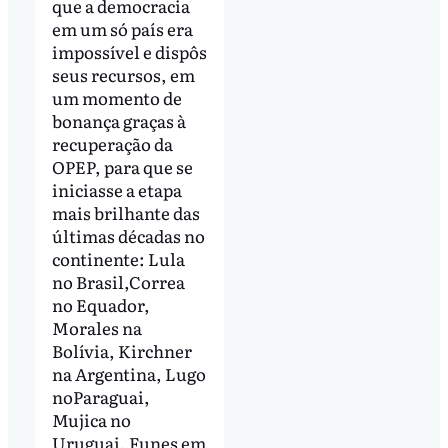
que a democracia
em um só país era
impossível e dispôs
seus recursos, em
um momento de
bonança graças à
recuperação da
OPEP, para que se
iniciasse a etapa
mais brilhante das
últimas décadas no
continente: Lula
no Brasil,Correa
no Equador,
Morales na
Bolívia, Kirchner
na Argentina, Lugo
noParaguai,
Mujica no
Uruguai, Funes em