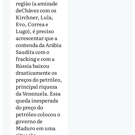
região (a amizade
deChávez com os
Kirchner, Lula,
Evo, Correa e
Lugo), é preciso
acrescentar que a
contenda da Arábia
Saudita com o
fracking e com a
Rússia baixou
drasticamente os
preços do petróleo,
principal riqueza
da Venezuela. Essa
queda inesperada
do preço do
petróleo colocou o
governo de
Maduro em uma
situação