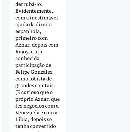
derrubá-lo.
Evidentemente,
com a inestimável
ajuda da direita
espanhola,
primeiro com
Aznar, depois com
Rajoy, e a já
conhecida
participação de
Felipe González
como lobista de
grandes capitais.
(É curioso que o
próprio Aznar, que
fez negócios com a
Venezuela e com a
Líbia, depois se
tenha convertido