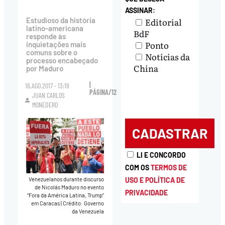
ASSINAR:
Editorial
Estudioso da história
latino-americana
BdF
responde às
Ponto
inquietações mais
comuns sobre o
Notícias da
processo encabeçado
China
por Maduro
|
16.AGO.2017 - 13:19
PÁGINA/12
JUAN CARLOS
MONEDERO
LI E CONCORDO
COM OS
TERMOS DE
USO E POLÍTICA DE
Venezuelanos durante discurso
de Nicolás Maduro no evento
PRIVACIDADE
“Fora da América Latina, Trump”
em Caracas
|
Crédito: Governo
da Venezuela