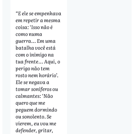
“E ele se empenhava
em repetir a mesma
coisa: ‘Isso não é
como numa
guerra… Em uma
batalha você está
com o inimigo na
tua frente… Aqui, o
perigo não tem
rosto nem horário’.
Ele se negava a
tomar soníferos ou
calmantes: ‘Não
quero que me
peguem dormindo
ou sonolento. Se
vierem, eu vou me
defender, gritar,