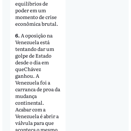
equilíbrios de
poder em um
momento de crise
econômica brutal.
6.
A oposição na
Venezuela está
tentando dar um
golpe de Estado
desde o dia em
queChávez
ganhou. A
Venezuela foi a
carranca de proa da
mudança
continental.
Acabar com a
Venezuela é abrir a
válvula para que
aconteça o mesmo