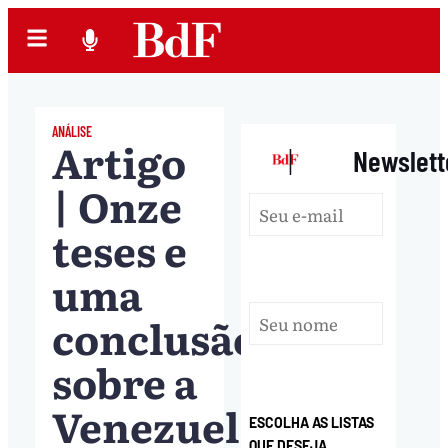
ANÁLISE
Artigo
|
Newslett
| Onze
teses e
uma
conclusão
sobre a
Venezuela
ESCOLHA AS LISTAS
QUE DESEJA