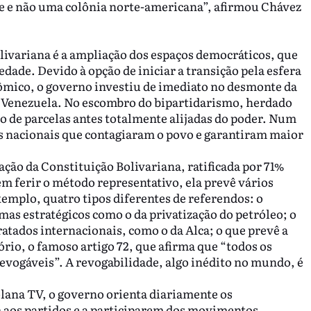
re e não uma colônia norte-americana”, afirmou Chávez
olivariana é a ampliação dos espaços democráticos, que
edade. Devido à opção de iniciar a transição pela esfera
ômico, o governo investiu de imediato no desmonte da
a Venezuela. No escombro do bipartidarismo, herdado
ão de parcelas antes totalmente alijadas do poder. Num
s nacionais que contagiaram o povo e garantiram maior
ação da Constituição Bolivariana, ratificada por 71%
em ferir o método representativo, ela prevê vários
emplo, quatro tipos diferentes de referendos: o
as estratégicos como o da privatização do petróleo; o
tratados internacionais, como o da Alca; o que prevê a
ório, o famoso artigo 72, que afirma que “todos os
revogáveis”. A revogabilidade, algo inédito no mundo, é
zolana TV, o governo orienta diariamente os
em aos partidos e a participarem dos movimentos