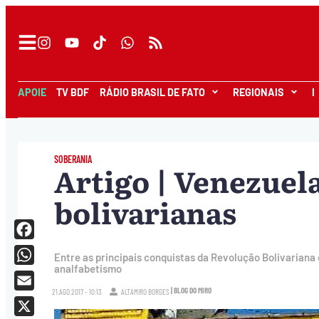
APOIE
TV BDF
RÁDIO BRASIL DE FATO
REGIONAIS
I
SOBERANIA
Artigo | Venezuela
bolivarianas
Facebook
Entre as principais conquistas da Revolução Bolivariana
analfabetismo
WhatsApp
| BLOG DO MIRO
21.AGO.2017 - 10:13
ALTAMIRO BORGES
Email