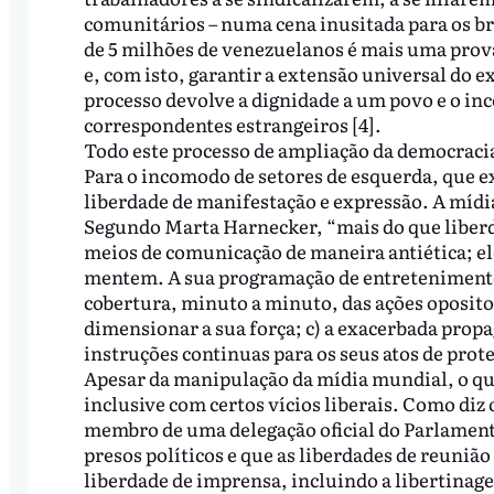
comunitários – numa cena inusitada para os bra
de 5 milhões de venezuelanos é mais uma prov
e, com isto, garantir a extensão universal do exe
processo devolve a dignidade a um povo e o inc
correspondentes estrangeiros [4].
Todo este processo de ampliação da democracia 
Para o incomodo de setores de esquerda, que ex
liberdade de manifestação e expressão. A mídia
Segundo Marta Harnecker, “mais do que liberda
meios de comunicação de maneira antiética; e
mentem. A sua programação de entretenimento 
cobertura, minuto a minuto, das ações oposito
dimensionar a sua força; c) a exacerbada prop
instruções continuas para os seus atos de prote
Apesar da manipulação da mídia mundial, o qu
inclusive com certos vícios liberais. Como di
membro de uma delegação oficial do Parlamen
presos políticos e que as liberdades de reunião
liberdade de imprensa, incluindo a libertinag