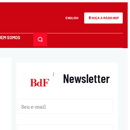
ENGLISH
OUÇA A RÁDIO BDF
UEM SOMOS
Newsletter
|