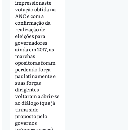
impressionaste
votação obtida na
ANC e com a
confirmação da
realização de
eleições para
governadores
ainda em 2017, as
marchas
opositoras foram
perdendo força
paulatinamente e
suas forças
dirigentes
voltaram a abrir-se
ao diálogo (que já
tinha sido
proposto pelo
governos
inúmeras vezes).