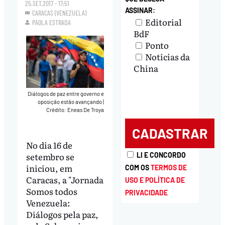
25.SET.2017 - 17:51
ASSINAR:
CARACAS (VENEZUELA)
Editorial
PAOLA ESTRADA
BdF
Ponto
Notícias da
China
Diálogos de paz entre governo e
oposição estão avançando
|
Crédito: Eneas De Troya
No dia 16 de
setembro se
LI E CONCORDO
iniciou, em
COM OS
TERMOS DE
Caracas, a "Jornada
USO E POLÍTICA DE
Somos todos
PRIVACIDADE
Venezuela:
Diálogos pela paz,