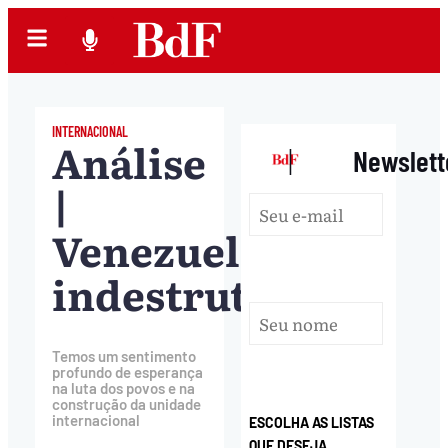
INTERNACIONAL
Análise
|
Newslett
|
Venezuela
indestrutível
Temos um sentimento
profundo de esperança
na luta dos povos e na
construção da unidade
internacional
ESCOLHA AS LISTAS
QUE DESEJA