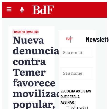
CONGRESO BRASILEÑO
Nueva
|
Newslett
denuncia
contra
Temer
favorece
movilización
ESCOLHA AS LISTAS
QUE DESEJA
popular,
ASSINAR:
Editorial