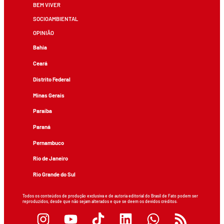
BEM VIVER
SOCIOAMBIENTAL
OPINIÃO
Bahia
Ceará
Distrito Federal
Minas Gerais
Paraíba
Paraná
Pernambuco
Rio de Janeiro
Rio Grande do Sul
Todos os conteúdos de produção exclusiva e de autoria editorial do Brasil de Fato podem ser
reproduzidos, desde que não sejam alterados e que se deem os devidos créditos.