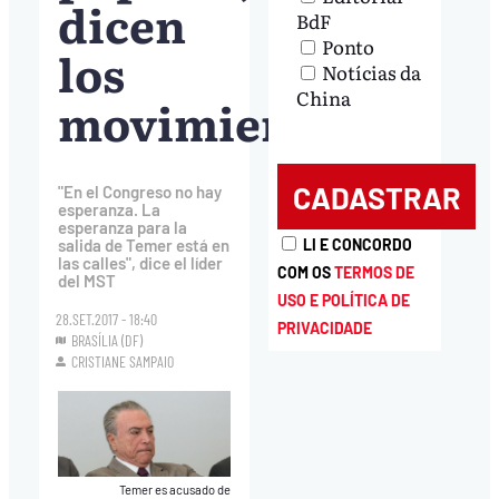
dicen
BdF
Ponto
los
Notícias da
China
movimientos
"En el Congreso no hay
esperanza. La
esperanza para la
LI E CONCORDO
salida de Temer está en
las calles", dice el líder
COM OS
TERMOS DE
del MST
USO E POLÍTICA DE
28.SET.2017 - 18:40
PRIVACIDADE
BRASÍLIA (DF)
CRISTIANE SAMPAIO
Temer es acusado de