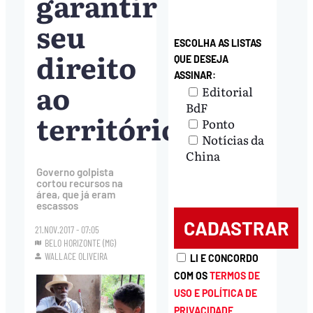
garantir
seu
ESCOLHA AS LISTAS
direito
QUE DESEJA
ASSINAR:
ao
Editorial
BdF
território
Ponto
Notícias da
China
Governo golpista
cortou recursos na
área, que já eram
escassos
21.NOV.2017 - 07:05
BELO HORIZONTE (MG)
WALLACE OLIVEIRA
LI E CONCORDO
COM OS
TERMOS DE
USO E POLÍTICA DE
PRIVACIDADE