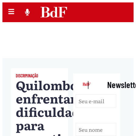
DISCRIMINAÇÃO
Quilombolas
|
Newslett
enfrentam
dificuldades
para