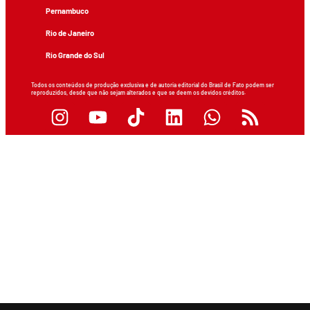
Pernambuco
Rio de Janeiro
Rio Grande do Sul
Todos os conteúdos de produção exclusiva e de autoria editorial do Brasil de Fato podem ser
reproduzidos, desde que não sejam alterados e que se deem os devidos créditos.