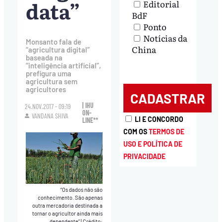
data”
Editorial
BdF
Ponto
Notícias da
Monsanto fala de
China
“agricultura digital”
baseada na
“inteligência artificial”,
prefigura uma
agricultura sem
agricultores
| IHU
24.NOV.2017 - 09:19
ON-
VANDANA SHIVA
LI E CONCORDO
LINE**
COM OS
TERMOS DE
USO E POLÍTICA DE
PRIVACIDADE
“Os dados não são
conhecimento. São apenas
outra mercadoria destinada a
tornar o agricultor ainda mais
dependente”
|
Crédito: