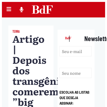
TERRA
Artigo
|
Newslett
|
Depois
dos
transgênicos,
comeremos
ESCOLHA AS LISTAS
”big
QUE DESEJA
ASSINAR: