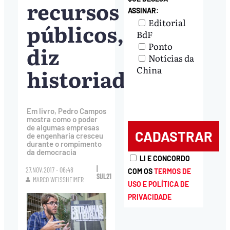
recursos
ASSINAR:
Editorial
públicos,
BdF
Ponto
diz
Notícias da
historiador
China
Em livro, Pedro Campos
mostra como o poder
de algumas empresas
de engenharia cresceu
durante o rompimento
da democracia
LI E CONCORDO
|
27.NOV.2017 - 06:48
COM OS
TERMOS DE
SUL21
MARCO WEISSHEIMER
USO E POLÍTICA DE
PRIVACIDADE