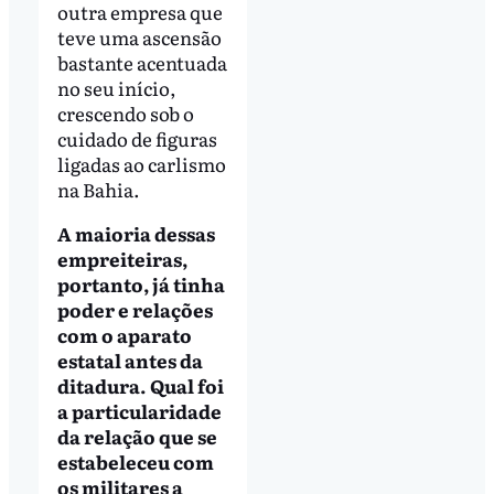
outra empresa que
teve uma ascensão
bastante acentuada
no seu início,
crescendo sob o
cuidado de figuras
ligadas ao carlismo
na Bahia.
A maioria dessas
empreiteiras,
portanto, já tinha
poder e relações
com o aparato
estatal antes da
ditadura. Qual foi
a particularidade
da relação que se
estabeleceu com
os militares a