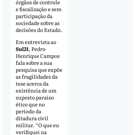
órgãos de controle
e fiscalização e sem
participação da
sociedade sobre as
decisões do Estado.
Em entrevista ao
Sul21
, Pedro
Henrique Campos
fala sobre a sua
pesquisa que expõe
as fragilidades da
tese acerca da
existência de um
suposto paraíso
ético que no
período da
ditadura civil
militar. “O que eu
verifiquei na