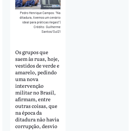
Pedro Henrique Campos: “Na
ditadura, tivemos um cenário
ideal para práticas ilegais”
|
Crédito: Guilherme
Santos/Sul21
Os grupos que
saem às ruas, hoje,
vestidos de verde e
amarelo, pedindo
uma nova
intervenção
militar no Brasil,
afirmam, entre
outras coisas, que
na época da
ditadura não havia
corrupção, desvio