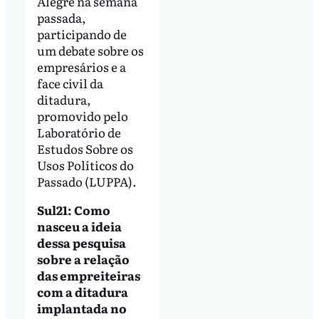
Alegre na semana
passada,
participando de
um debate sobre os
empresários e a
face civil da
ditadura,
promovido pelo
Laboratório de
Estudos Sobre os
Usos Políticos do
Passado (LUPPA).
Sul21: Como
nasceu a ideia
dessa pesquisa
sobre a relação
das empreiteiras
com a ditadura
implantada no