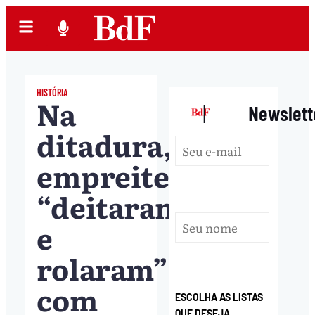
HISTÓRIA
Na
|
Newslett
ditadura,
empreiteiras
“deitaram
e
rolaram”
com
ESCOLHA AS LISTAS
QUE DESEJA