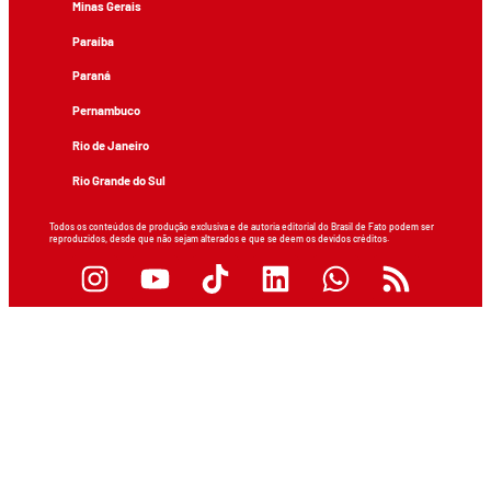
Minas Gerais
Paraíba
Paraná
Pernambuco
Rio de Janeiro
Rio Grande do Sul
Todos os conteúdos de produção exclusiva e de autoria editorial do Brasil de Fato podem ser
reproduzidos, desde que não sejam alterados e que se deem os devidos créditos.