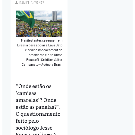
DANIEL GIOVANAZ
Manifestantes se reúnem em
Brasília para apoiar a Lava Jato
e pedir o impeachment da
presidenta eleita Dilma
Rousseff
|
Crédito: Valter
Campanato – Agência Brasil
“Onde estão os
‘camisas
amarelas’? Onde
estão as panelas?”.
O questionamento
feito pelo
sociólogo Jessé
Souza, no livro A