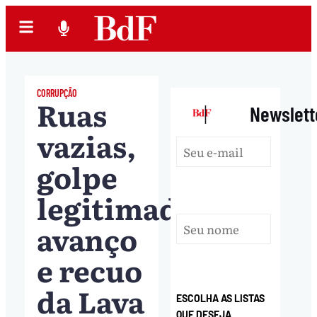
CORRUPÇÃO
Ruas
|
Newslett
vazias,
golpe
legitimado:
avanço
e recuo
da Lava
ESCOLHA AS LISTAS
QUE DESEJA