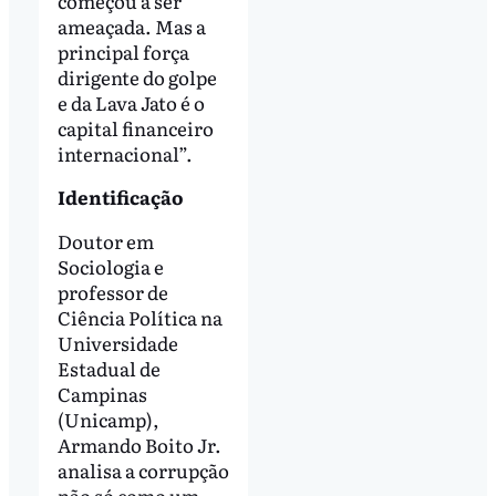
começou a ser
ameaçada. Mas a
principal força
dirigente do golpe
e da Lava Jato é o
capital financeiro
internacional”.
Identificação
Doutor em
Sociologia e
professor de
Ciência Política na
Universidade
Estadual de
Campinas
(Unicamp),
Armando Boito Jr.
analisa a corrupção
não só como um