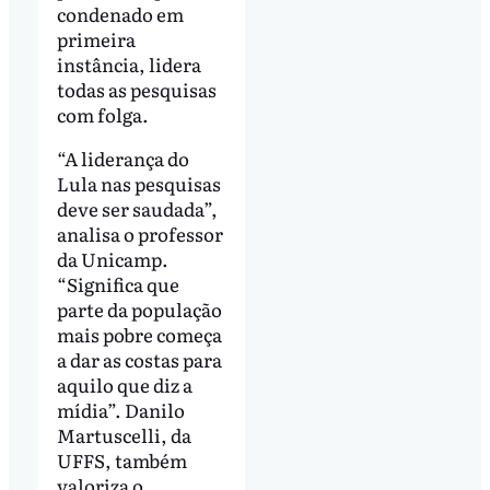
condenado em
primeira
instância, lidera
todas as pesquisas
com folga.
“A liderança do
Lula nas pesquisas
deve ser saudada”,
analisa o professor
da Unicamp.
“Significa que
parte da população
mais pobre começa
a dar as costas para
aquilo que diz a
mídia”. Danilo
Martuscelli, da
UFFS, também
valoriza o