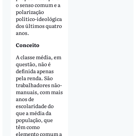
o senso comum e a
polarização
político-ideológica
dos últimos quatro
anos.
Conceito
A classe média, em
questão, não é
definida apenas
pela renda. São
trabalhadores não-
manuais, com mais
anos de
escolaridade do
que a média da
população, que
têm como
elemento comum a