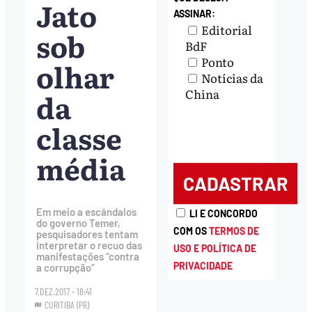
Jato
ASSINAR:
Editorial
sob
BdF
Ponto
olhar
Notícias da
China
da
classe
média
Em meio a escândalos
LI E CONCORDO
do governo Temer,
COM OS
TERMOS DE
pesquisadores tentam
interpretar o recuo das
USO E POLÍTICA DE
manifestações “contra
PRIVACIDADE
a corrupção”
7.DEZ.2017 - 18:41
CURITIBA (PR)