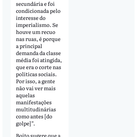
secundária e foi
condicionada pelo
interesse do
imperialismo. Se
houve um recuo
nas ruas, é porque
a principal
demanda da classe
média foi atingida,
que era o corte nas
políticas sociais.
Por isso, a gente
não vai ver mais
aquelas
manifestações
multitudinárias
como antes [do
golpe]”.
Boito sugere que a