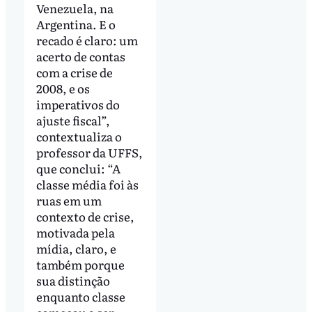
Venezuela, na
Argentina. E o
recado é claro: um
acerto de contas
com a crise de
2008, e os
imperativos do
ajuste fiscal”,
contextualiza o
professor da UFFS,
que conclui: “A
classe média foi às
ruas em um
contexto de crise,
motivada pela
mídia, claro, e
também porque
sua distinção
enquanto classe