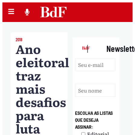
2018
Ano
|
Newslett
eleitoral
traz
mais
desafios
para
ESCOLHA AS LISTAS
QUE DESEJA
luta
ASSINAR:
Editorial