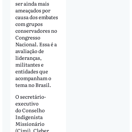
ser ainda mais
ameaçados por
causa dos embates
com grupos
conservadores no
Congresso
Nacional. Essa é a
avaliação de
lideranças,
militantes e
entidades que
acompanham o
tema no Brasil.
O secretário-
executivo
do Conselho
Indigenista
Missionário
(Cimi), Cleber