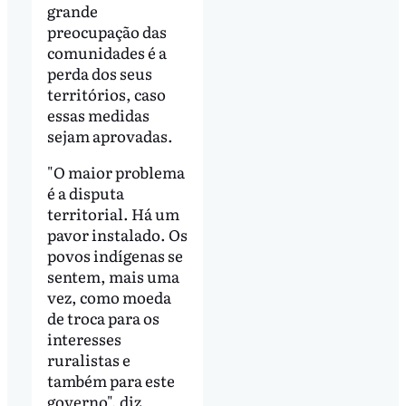
grande
preocupação das
comunidades é a
perda dos seus
territórios, caso
essas medidas
sejam aprovadas.
"O maior problema
é a disputa
territorial. Há um
pavor instalado. Os
povos indígenas se
sentem, mais uma
vez, como moeda
de troca para os
interesses
ruralistas e
também para este
governo", diz