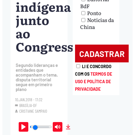
indígena
BdF
Ponto
junto
Notícias da
China
ao
Congresso
Segundo lideranças e
LI E CONCORDO
entidades que
COM OS
TERMOS DE
acompanham o tema,
disputa territorial
USO E POLÍTICA DE
segue em primeiro
plano
PRIVACIDADE
10.JAN.2018 - 17:32
BRASÍLIA-DF
CRISTIANE SAMPAIO
Play
Mute
Download