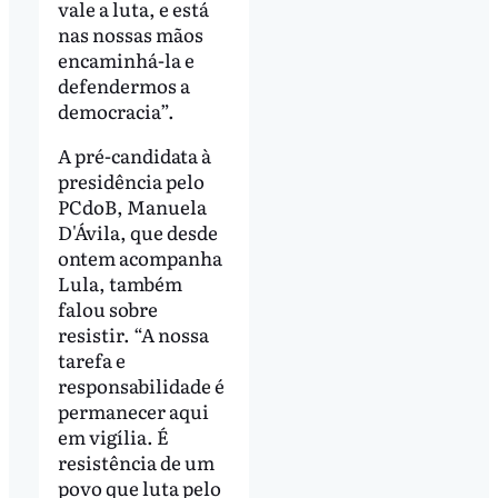
vale a luta, e está
nas nossas mãos
encaminhá-la e
defendermos a
democracia”.
A pré-candidata à
presidência pelo
PCdoB, Manuela
D'Ávila, que desde
ontem acompanha
Lula, também
falou sobre
resistir. “A nossa
tarefa e
responsabilidade é
permanecer aqui
em vigília. É
resistência de um
povo que luta pelo