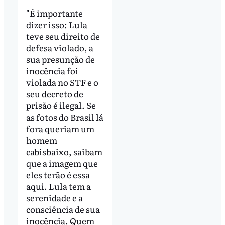
"É importante
dizer isso: Lula
teve seu direito de
defesa violado, a
sua presunção de
inocência foi
violada no STF e o
seu decreto de
prisão é ilegal. Se
as fotos do Brasil lá
fora queriam um
homem
cabisbaixo, saibam
que a imagem que
eles terão é essa
aqui. Lula tem a
serenidade e a
consciência de sua
inocência. Quem