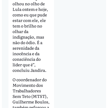
olhou no olho de
Lula ontem e hoje,
como eu que pude
estar com ele, ele
tem o brilho no
olhar da
indignação, mas
não do ódio. É a
serenidade da
inocência e da
consciência do
líder que é”,
concluiu Jandira.
O coordenador do
Movimento dos
Trabalhadores
Sem Teto (MTST),
Guilherme Boulos,
também reforçou a