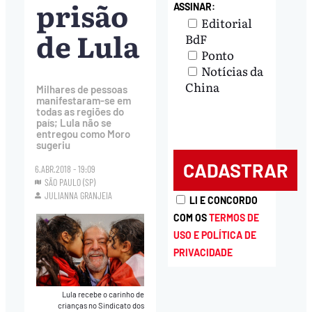
prisão
ASSINAR:
Editorial
de Lula
BdF
Ponto
Notícias da
China
Milhares de pessoas
manifestaram-se em
todas as regiões do
país; Lula não se
entregou como Moro
sugeriu
6.ABR.2018 - 19:09
SÃO PAULO (SP)
JULIANNA GRANJEIA
LI E CONCORDO
COM OS
TERMOS DE
USO E POLÍTICA DE
PRIVACIDADE
Lula recebe o carinho de
crianças no Sindicato dos