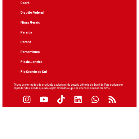
Ceará
Distrito Federal
Minas Gerais
Paraíba
Paraná
Pernambuco
Rio de Janeiro
Rio Grande do Sul
Todos os conteúdos de produção exclusiva e de autoria editorial do Brasil de Fato podem ser
reproduzidos, desde que não sejam alterados e que se deem os devidos créditos.