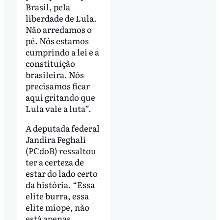
Brasil, pela
liberdade de Lula.
Não arredamos o
pé. Nós estamos
cumprindo a lei e a
constituição
brasileira. Nós
precisamos ficar
aqui gritando que
Lula vale a luta”.
A deputada federal
Jandira Feghali
(PCdoB) ressaltou
ter a certeza de
estar do lado certo
da história. “Essa
elite burra, essa
elite míope, não
está apenas