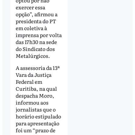
optou por não
exercer essa
opção”, afirmou a
presidenta do PT
em coletiva à
imprensa por volta
das 17h30 na sede
do Sindicato dos
Metalúrgicos.
A assessoria da 13ª
Vara da Justiça
Federal em
Curitiba, na qual
despacha Moro,
informou aos
jornalistas que o
horário estipulado
para apresentação
foi um “prazo de