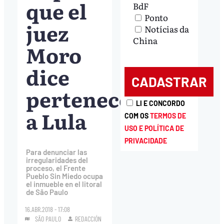
que el
BdF
Ponto
juez
Notícias da
China
Moro
dice
pertenece
LI E CONCORDO
a Lula
COM OS
TERMOS DE
USO E POLÍTICA DE
PRIVACIDADE
Para denunciar las
irregularidades del
proceso, el Frente
Pueblo Sin Miedo ocupa
el inmueble en el litoral
de São Paulo
16.ABR.2018 - 17:08
SÃO PAULO
REDACCIÓN