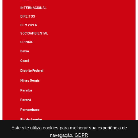
INTERNACIONAL
DIREITOS
BEM VIVER
SOCIOAMBIENTAL
OPINIÃO
Bahia
Ceará
Distrito Federal
Minas Gerais
Paraíba
Paraná
Pernambuco
Rio de Janeiro
Este site utiliza cookies para melhorar sua experiência de
Rio Grande do Sul
navegação.
GDPR