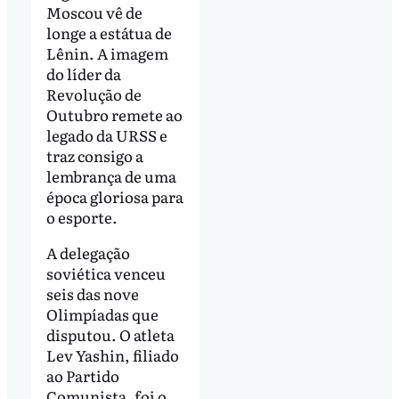
Moscou vê de
longe a estátua de
Lênin. A imagem
do líder da
Revolução de
Outubro remete ao
legado da URSS e
traz consigo a
lembrança de uma
época gloriosa para
o esporte.
A delegação
soviética venceu
seis das nove
Olimpíadas que
disputou. O atleta
Lev Yashin, filiado
ao Partido
Comunista, foi o