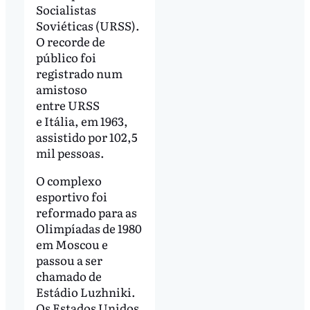
Socialistas
Soviéticas (URSS).
O recorde de
público foi
registrado num
amistoso
entre URSS
e Itália, em 1963,
assistido por 102,5
mil pessoas.
O complexo
esportivo foi
reformado para as
Olimpíadas de 1980
em Moscou e
passou a ser
chamado de
Estádio Luzhniki.
Os Estados Unidos