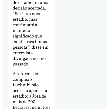
do estádio foi uma
decisão acertada.
“Será um novo
estádio, mas
continuará a
manter o
significado que
existe para tantas
pessoas”, disse em
entrevista
divulgada no ano
passado.
A reforma do
complexo
Luzhniki não
ocorreu apenas no
estádio: a área de
mais de 200
hectares inclui três