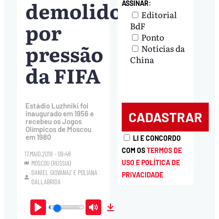
demolido
ASSINAR:
Editorial
por
BdF
Ponto
pressão
Notícias da
China
da FIFA
Estádio Luzhniki foi
inaugurado em 1956 e
recebeu os Jogos
Olímpicos de Moscou
em 1980
LI E CONCORDO
COM OS
TERMOS DE
17.MAIO.2018 - 09:48
USO E POLÍTICA DE
MOSCOU (RÚSSIA)
DANIEL GIOVANAZ
E
POLIANA
PRIVACIDADE
DALLABRIDA
Play
Mute
Download