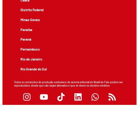
Ceará
Distrito Federal
Minas Gerais
Paraíba
Paraná
Pernambuco
Rio de Janeiro
Rio Grande do Sul
Todos os conteúdos de produção exclusiva e de autoria editorial do Brasil de Fato podem ser
reproduzidos, desde que não sejam alterados e que se deem os devidos créditos.