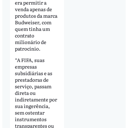
era permitir a
venda apenas de
produtos da marca
Budweiser, com
quem tinha um
contrato
milionário de
patrocínio.
“A FIFA, suas
empresas
subsidiárias e as
prestadoras de
serviço, passam
direta ou
indiretamente por
sua ingerência,
sem ostentar
instrumentos
transparentes ou