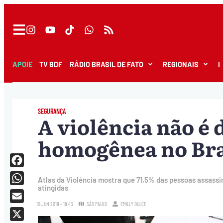
APOIE
TV BDF
RÁDIO BRASIL DE FATO
REGIONAIS
I
SEGURANÇA
A violência não é 
homogênea no Bras
Facebook
Atlas da Violência mostra que 71,5% das pessoas assass
atingidas
WhatsApp
10.JUN.2018 - 18:43
SÃO PAULO
EMILLY DULCE
Email