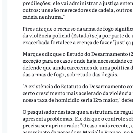
predileções; ele vai administrar a justiça ente
outros: uns são merecedores de cadeia, outros 
cadeia nenhuma."
Pires diz que o recurso da arma de fogo signific
da violência policial (Estado) seja por parte 
exacerbada fortalece a crença de fazer "justiça
Marques diz que o Estudo do Desarmamento (200
exceção para os casos onde haja necessidade 
defende que ainda carecemos de uma política de
das armas de fogo, sobretudo das ilegais.
"A existência do Estatuto do Desarmamento co
certo crescimento mais acelerado da violência
nossa taxa de homicídio seria 12% maior," def
O pesquisador destaca que a estrutura de regu
apresenta problemas. Ele diz que o controle s
precisa ser aprimorado: "O caso mais recente, 
assassinato da vereadora Marielle Franco, no R