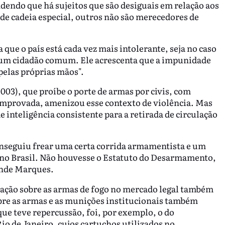
ndendo que há sujeitos que são desiguais em relação aos
de cadeia especial, outros não são merecedores de
a que o país está cada vez mais intolerante, seja no caso
de um cidadão comum. Ele acrescenta que a impunidade
 pelas próprias mãos".
3), que proíbe o porte de armas por civis, com
comprovada, amenizou esse contexto de violência. Mas
 inteligência consistente para a retirada de circulação
nseguiu frear uma certa corrida armamentista e um
 no Brasil. Não houvesse o Estatuto do Desarmamento,
ende Marques.
lação sobre as armas de fogo no mercado legal também
obre as armas e as munições institucionais também
que teve repercussão, foi, por exemplo, o do
io de Janeiro, cujos cartuchos utilizados no