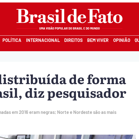
POLÍTICA
INTERNACIONAL
DIREITOS
BEM VIVER
OPINIÃO
Q
distribuída de forma
il, diz pesquisador
inadas em 2016 eram negras; Norte e Nordeste são as mais