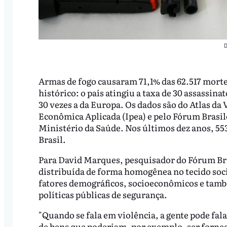
D
Armas de fogo causaram 71,1% das 62.517 morte
histórico: o país atingiu a taxa de 30 assassina
30 vezes a da Europa. Os dados são do Atlas da 
Econômica Aplicada (Ipea) e pelo Fórum Brasil
Ministério da Saúde. Nos últimos dez anos, 553
Brasil.
Para David Marques, pesquisador do Fórum Bras
distribuída de forma homogênea no tecido socia
fatores demográficos, socioeconômicos e tamb
políticas públicas de segurança.
"Quando se fala em violência, a gente pode fal
de bens que poderiam, por exemplo, ser fornec