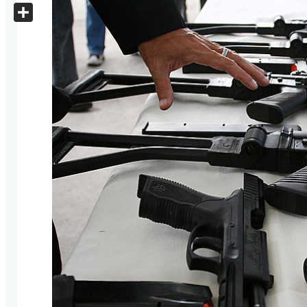
X
Share