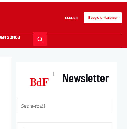
ENGLISH
OUÇA A RÁDIO BDF
UEM SOMOS
Newsletter
|