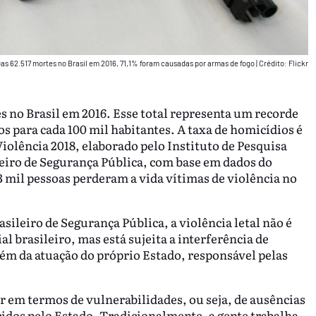
as 62.517 mortes no Brasil em 2016, 71,1% foram causadas por armas de fogo
|
Crédito: Flickr
s no Brasil em 2016. Esse total representa um recorde
tos para cada 100 mil habitantes. A taxa de homicídios é
Violência 2018, elaborado pelo Instituto de Pesquisa
eiro de Segurança Pública, com base em dados do
 mil pessoas perderam a vida vítimas de violência no
ileiro de Segurança Pública, a violência letal não é
l brasileiro, mas está sujeita a interferência de
ém da atuação do próprio Estado, responsável pelas
ar em termos de vulnerabilidades, ou seja, de ausências
idos pelo Estado. Tradicionalmente, a gente trabalha