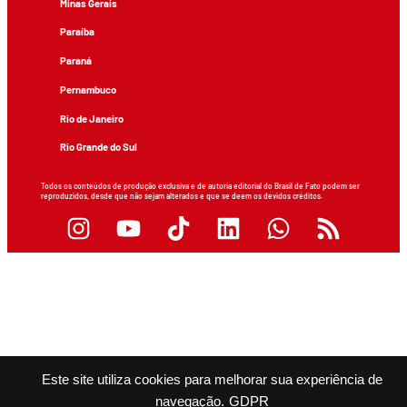
Minas Gerais
Paraíba
Paraná
Pernambuco
Rio de Janeiro
Rio Grande do Sul
Todos os conteúdos de produção exclusiva e de autoria editorial do Brasil de Fato podem ser
reproduzidos, desde que não sejam alterados e que se deem os devidos créditos.
Este site utiliza cookies para melhorar sua experiência de
navegação.
GDPR