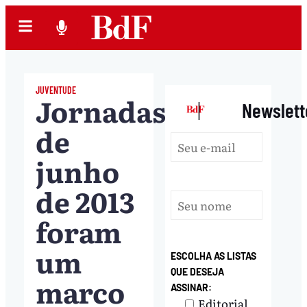
JUVENTUDE
Jornadas
|
Newslett
de
junho
de 2013
foram
um
ESCOLHA AS LISTAS
QUE DESEJA
marco
ASSINAR:
Editorial