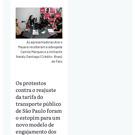
Play
Mute
Download
As apresentadoras Ane e
Mayara receberam a advogada
Camila Marques e a militante
Nataly Santiago
|
Crédito: Brasil
de Fato
Os protestos
contra o reajuste
da tarifa do
transporte público
de São Paulo foram
o estopim para um
novo modelo de
engajamento dos