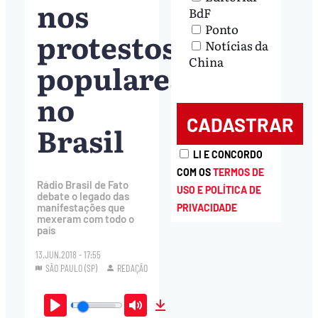
nos
BdF
Ponto
protestos
Notícias da
China
populares
no
Brasil
LI E CONCORDO
COM OS
TERMOS DE
Rádio Brasil de Fato
USO E POLÍTICA DE
debate o legado das
manifestações que
PRIVACIDADE
mexeram com todo o
país
13.JUN.2018 - 17:55
SÃO PAULO (SP)
REDAÇÃO