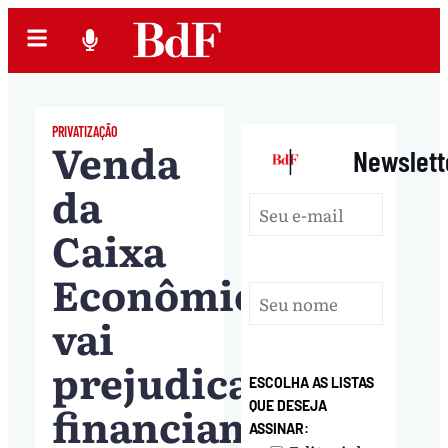
PRIVATIZAÇÃO
Venda
|
Newslett
da
Caixa
Econômica
vai
prejudicar
ESCOLHA AS LISTAS
financiamento
QUE DESEJA
ASSINAR: