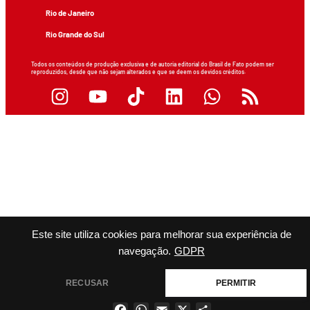
Rio de Janeiro
Rio Grande do Sul
Todos os conteúdos de produção exclusiva e de autoria editorial do Brasil de Fato podem ser
reproduzidos, desde que não sejam alterados e que se deem os devidos créditos.
Este site utiliza cookies para melhorar sua experiência de
navegação.
GDPR
RECUSAR
PERMITIR
Facebook
WhatsApp
Email
X
Share