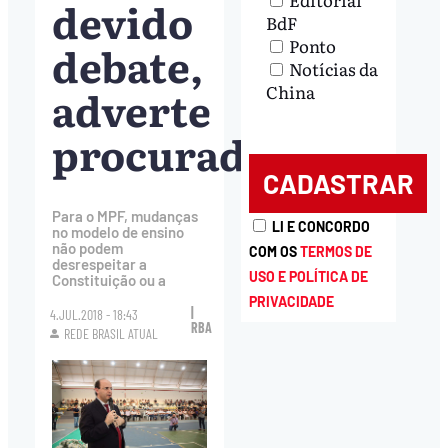
devido
BdF
Ponto
debate,
Notícias da
adverte
China
procuradora
Para o MPF, mudanças
LI E CONCORDO
no modelo de ensino
não podem
COM OS
TERMOS DE
desrespeitar a
USO E POLÍTICA DE
Constituição ou a
PRIVACIDADE
|
4.JUL.2018 - 18:43
RBA
REDE BRASIL ATUAL