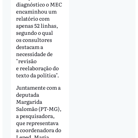
diagnóstico o MEC
encaminhou um
relatório com
apenas 52 linhas,
segundo o qual
os consultores
destacam a
necessidade de
"revisão
e reelaboração do
texto da política".
Juntamente com a
deputada
Margarida
Salomão (PT-MG),
a pesquisadora,
que representava
a coordenadora do
Leped, Maria