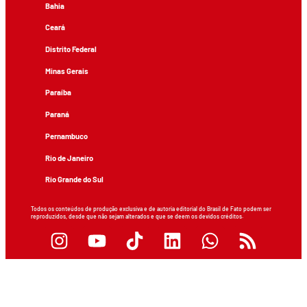
Bahia
Ceará
Distrito Federal
Minas Gerais
Paraíba
Paraná
Pernambuco
Rio de Janeiro
Rio Grande do Sul
Todos os conteúdos de produção exclusiva e de autoria editorial do Brasil de Fato podem ser
reproduzidos, desde que não sejam alterados e que se deem os devidos créditos.