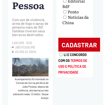
Pessoa
Editorial
BdF
Ponto
Notícias da
Com uso de violência,
China
arma de fogo e spray de
pimenta mais de 150
famílias tiveram seus
barracos destruídos.
3.AGO.2018 - 16:02
JOÃO PESSOA (PB)
HELOISA DE SOUSA
LI E CONCORDO
COM OS
TERMOS DE
USO E POLÍTICA DE
PRIVACIDADE
Acampamento foi montado no
Colinas do Sul na periferia de
João Pessoa, depois da
violência, dos barracos não
sobraram nada.
|
Crédito: Deyse
Araújo