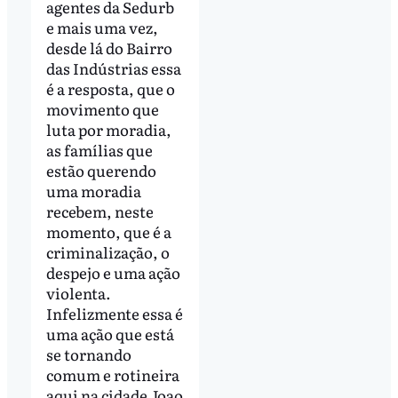
agentes da Sedurb
e mais uma vez,
desde lá do Bairro
das Indústrias essa
é a resposta, que o
movimento que
luta por moradia,
as famílias que
estão querendo
uma moradia
recebem, neste
momento, que é a
criminalização, o
despejo e uma ação
violenta.
Infelizmente essa é
uma ação que está
se tornando
comum e rotineira
aqui na cidade Joao