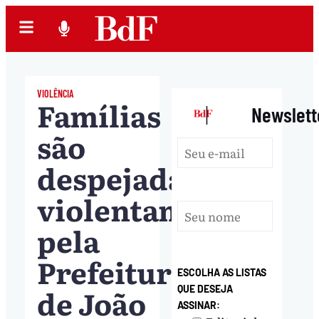
VIOLÊNCIA
Famílias
|
Newslett
são
despejadas
violentamente
pela
Prefeitura
ESCOLHA AS LISTAS
de João
QUE DESEJA
ASSINAR: