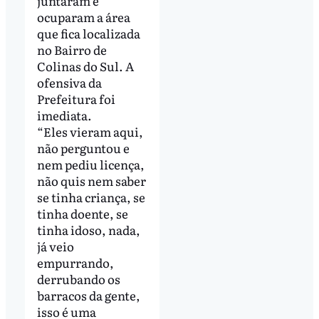
juntaram e
ocuparam a área
que fica localizada
no Bairro de
Colinas do Sul. A
ofensiva da
Prefeitura foi
imediata.
“Eles vieram aqui,
não perguntou e
nem pediu licença,
não quis nem saber
se tinha criança, se
tinha doente, se
tinha idoso, nada,
já veio
empurrando,
derrubando os
barracos da gente,
isso é uma