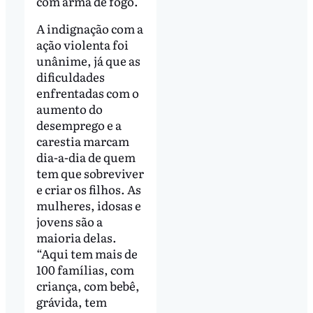
com arma de fogo.
A indignação com a
ação violenta foi
unânime, já que as
dificuldades
enfrentadas com o
aumento do
desemprego e a
carestia marcam
dia-a-dia de quem
tem que sobreviver
e criar os filhos. As
mulheres, idosas e
jovens são a
maioria delas.
“Aqui tem mais de
100 famílias, com
criança, com bebê,
grávida, tem