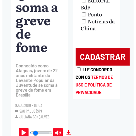
Editorial
soma a
BdF
Ponto
greve
Notícias da
de
China
fome
Conhecido como
LI E CONCORDO
Alagoas, jovem de 22
anos militante do
COM OS
TERMOS DE
Levante Popular da
USO E POLÍTICA DE
Juventude se soma à
greve de fome em
PRIVACIDADE
Brasília
9.AGO.2018 - 06:53
SÃO PAULO (SP)
JULIANA GONÇALVES