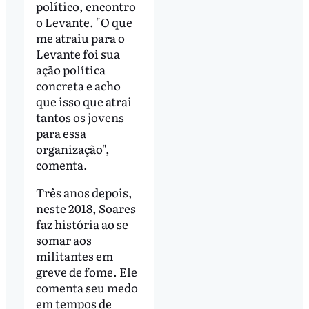
político, encontro
o Levante. "O que
me atraiu para o
Levante foi sua
ação política
concreta e acho
que isso que atrai
tantos os jovens
para essa
organização",
comenta.
Três anos depois,
neste 2018, Soares
faz história ao se
somar aos
militantes em
greve de fome. Ele
comenta seu medo
em tempos de