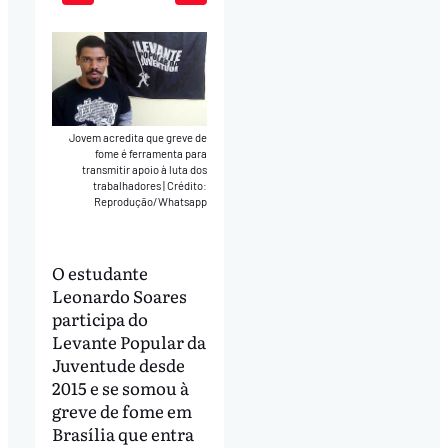
Play
Mute
Download
Jovem acredita que greve de
fome é ferramenta para
transmitir apoio à luta dos
trabalhadores
|
Crédito:
Reprodução/Whatsapp
O estudante
Leonardo Soares
participa do
Levante Popular da
Juventude desde
2015 e se somou à
greve de fome em
Brasília que entra