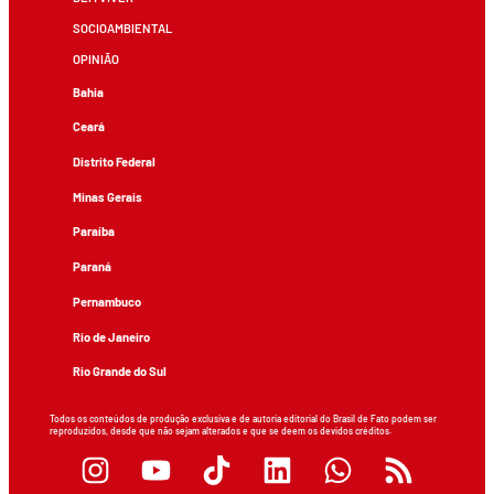
SOCIOAMBIENTAL
OPINIÃO
Bahia
Ceará
Distrito Federal
Minas Gerais
Paraíba
Paraná
Pernambuco
Rio de Janeiro
Rio Grande do Sul
Todos os conteúdos de produção exclusiva e de autoria editorial do Brasil de Fato podem ser
reproduzidos, desde que não sejam alterados e que se deem os devidos créditos.