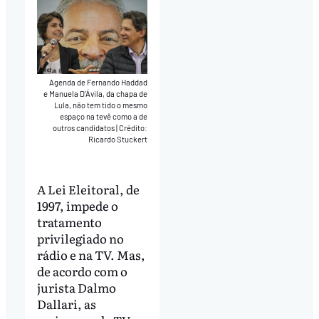
Agenda de Fernando Haddad
e Manuela D’Ávila, da chapa de
Lula, não tem tido o mesmo
espaço na tevê como a de
outros candidatos
|
Crédito:
Ricardo Stuckert
A Lei Eleitoral, de
1997, impede o
tratamento
privilegiado no
rádio e na TV. Mas,
de acordo com o
jurista Dalmo
Dallari, as