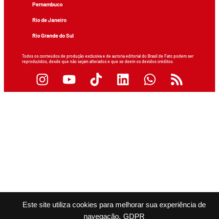
Pernambuco
Rio de Janeiro
Rio Grande do Sul
Todos os conteúdos de produção exclusiva e de autoria editorial do Brasil de Fato podem ser
reproduzidos, desde que não sejam alterados e que se deem os devidos créditos.
Este site utiliza cookies para melhorar sua experiência de
navegação.
GDPR