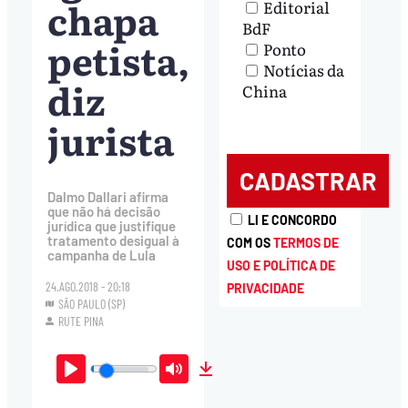
chapa
Editorial
BdF
petista,
Ponto
Notícias da
diz
China
jurista
Dalmo Dallari afirma
que não há decisão
LI E CONCORDO
jurídica que justifique
tratamento desigual à
COM OS
TERMOS DE
campanha de Lula
USO E POLÍTICA DE
24.AGO.2018 - 20:18
PRIVACIDADE
SÃO PAULO (SP)
RUTE PINA
Play
Mute
Download