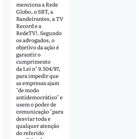
menciona a Rede
Globo, o SBT, a
Bandeirantes, a TV
Record e a
RedeTV!. Segundo
os advogados, o
objetivo da ação é
garantir o
cumprimento
da Lei n° 9.504/97,
para impedir que
as empresas ajam
"de modo
antidemocrático" e
usem o poder de
comunicação "para
desviar toda e
qualquer atenção
do referido