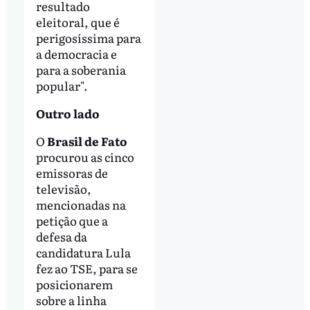
resultado
eleitoral, que é
perigosíssima para
a democracia e
para a soberania
popular".
Outro lado
O
Brasil de Fato
procurou as cinco
emissoras de
televisão,
mencionadas na
petição que a
defesa da
candidatura Lula
fez ao TSE, para se
posicionarem
sobre a linha