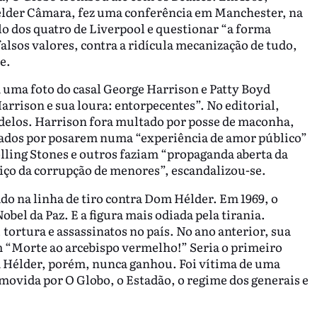
élder Câmara, fez uma conferência em Manchester, na
lo dos quatro de Liverpool e questionar “a forma
sos valores, contra a ridícula mecanização de tudo,
aque.
m uma foto do casal George Harrison e Patty Boyd
arrison e sua loura: entorpecentes”. No editorial,
odelos. Harrison fora multado por posse de maconha,
ados por posarem numa “experiência de amor público”
olling Stones e outros faziam “propaganda aberta da
viço da corrupção de menores”, escandalizou-se.
ado na linha de tiro contra Dom Hélder. Em 1969, o
bel da Paz. E a figura mais odiada pela tirania.
tortura e assassinatos no país. No ano anterior, sua
 “Morte ao arcebispo vermelho!” Seria o primeiro
m Hélder, porém, nunca ganhou. Foi vítima de uma
movida por O Globo, o Estadão, o regime dos generais e