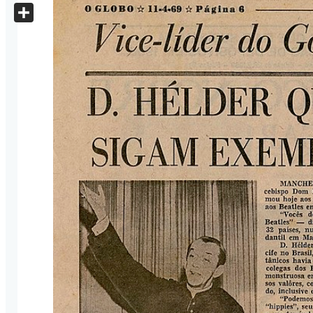
X
Share