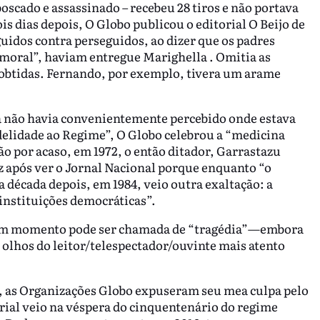
scado e assassinado – recebeu 28 tiros e não portava
 dias depois, O Globo publicou o editorial O Beijo de
guidos contra perseguidos, ao dizer que os padres
 moral”, haviam entregue Marighella . Omitia as
obtidas. Fernando, por exemplo, tivera um arame
a não havia convenientemente percebido onde estava
Fidelidade ao Regime”, O Globo celebrou a “medicina
o por acaso, em 1972, o então ditador, Garrastazu
iz após ver o Jornal Nacional porque enquanto “o
 década depois, em 1984, veio outra exaltação: a
instituições democráticas”.
hum momento pode ser chamada de “tragédia”—embora
 olhos do leitor/telespectador/ouvinte mais atento
a, as Organizações Globo expuseram seu mea culpa pelo
rial veio na véspera do cinquentenário do regime