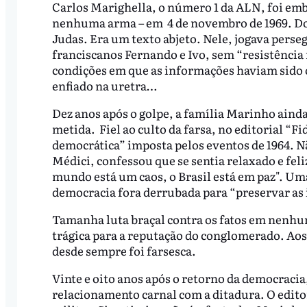
Carlos Marighella, o número 1 da ALN, foi embo
nenhuma arma – em 4 de novembro de 1969. Dois
Judas. Era um texto abjeto. Nele, jogava perse
franciscanos Fernando e Ivo, sem “resistência
condições em que as informações haviam sido 
enfiado na uretra…
Dez anos após o golpe, a família Marinho aind
metida. Fiel ao culto da farsa, no editorial “
democrática” imposta pelos eventos de 1964. Nã
Médici, confessou que se sentia relaxado e fel
mundo está um caos, o Brasil está em paz". Uma
democracia fora derrubada para “preservar as 
Tamanha luta braçal contra os fatos em nen
trágica para a reputação do conglomerado. Aos
desde sempre foi farsesca.
Vinte e oito anos após o retorno da democraci
relacionamento carnal com a ditadura. O edito