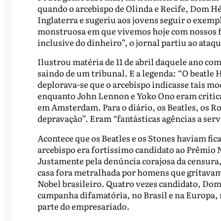
quando o arcebispo de Olinda e Recife, Dom H
Inglaterra e sugeriu aos jovens seguir o exemp
monstruosa em que vivemos hoje com nossos fal
inclusive do dinheiro”, o jornal partiu ao at
Ilustrou matéria de 11 de abril daquele ano co
saindo de um tribunal. E a legenda: “O beatle H
deplorava-se que o arcebispo indicasse tais m
enquanto John Lennon e Yoko Ono eram critic
em Amsterdam. Para o diário, os Beatles, os R
depravação”. Eram “fantásticas agências a ser
Acontece que os Beatles e os Stones haviam fic
arcebispo era fortíssimo candidato ao Prêmio No
Justamente pela denúncia corajosa da censura, 
casa fora metralhada por homens que gritavam
Nobel brasileiro. Quatro vezes candidato, Do
campanha difamatória, no Brasil e na Europa, 
parte do empresariado.