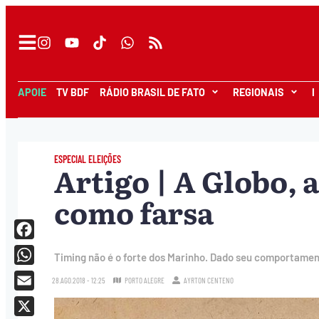
APOIE
TV BDF
RÁDIO BRASIL DE FATO
REGIONAIS
I
ESPECIAL ELEIÇÕES
Artigo | A Globo, a
como farsa
Facebook
Timing não é o forte dos Marinho. Dado seu comportamen
WhatsApp
28.AGO.2018 - 12:25
PORTO ALEGRE
AYRTON CENTENO
Email