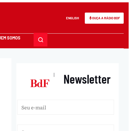
ENGLISH
OUÇA A RÁDIO BDF
UEM SOMOS
Newsletter
|