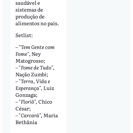
saudável e
sistemas de
produção de
alimentos no país.
Setlist:
– "
Tem Gente com
Fome
", Ney
Matogrosso;
– "
Fome de Tudo
",
Nação Zumbi;
– "
Terra, Vida e
Esperança
", Luiz
Gonzaga;
– "
Floriô
", Chico
César;
– "
Carcará
", Maria
Bethânia