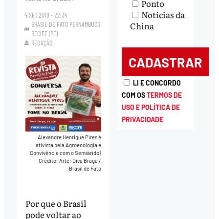
Ponto
Notícias da
4.SET.2018 - 22:34
China
BRASIL DE FATO PERNAMBUCO
RECIFE (PE)
REDAÇÃO
LI E CONCORDO
COM OS
TERMOS DE
USO E POLÍTICA DE
PRIVACIDADE
Alexandre Henrique Pires é
ativista pela Agroecologia e
Convivência com o Semiárido
|
Crédito: Arte: Diva Braga /
Brasil de Fato
Por que o Brasil
pode voltar ao