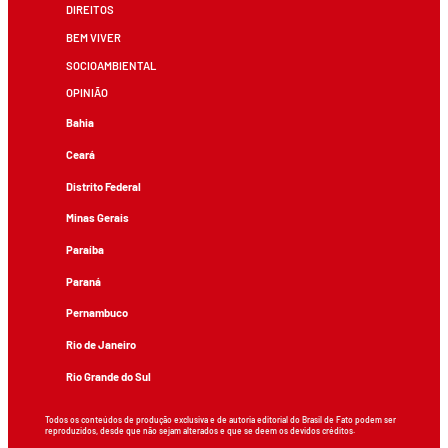
DIREITOS
BEM VIVER
SOCIOAMBIENTAL
OPINIÃO
Bahia
Ceará
Distrito Federal
Minas Gerais
Paraíba
Paraná
Pernambuco
Rio de Janeiro
Rio Grande do Sul
Todos os conteúdos de produção exclusiva e de autoria editorial do Brasil de Fato podem ser
reproduzidos, desde que não sejam alterados e que se deem os devidos créditos.