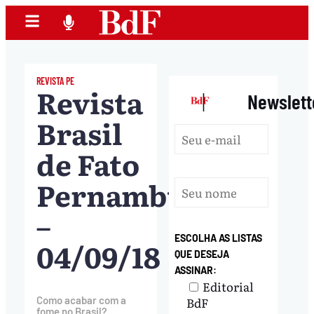
REVISTA PE
Revista
|
Newslett
Brasil
de Fato
Pernambuco
–
ESCOLHA AS LISTAS
04/09/18
QUE DESEJA
ASSINAR:
Editorial
Como acabar com a
BdF
fome no Brasil?