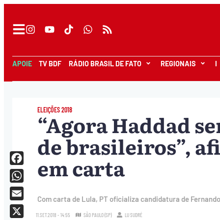
APOIE
TV BDF
RÁDIO BRASIL DE FATO
REGIONAIS
I
ELEIÇÕES 2018
“Agora Haddad ser
de brasileiros”, a
em carta
Facebook
WhatsApp
Com carta de Lula, PT oficializa candidatura de Fernando
Email
11.SET.2018 - 14:55
SÃO PAULO (SP)
LU SUDRÉ