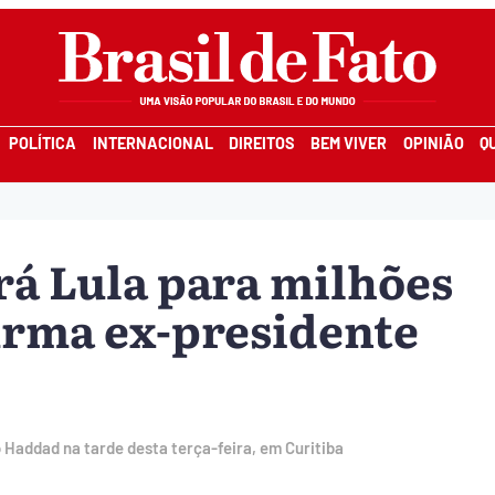
POLÍTICA
INTERNACIONAL
DIREITOS
BEM VIVER
OPINIÃO
Q
á Lula para milhões
firma ex-presidente
 Haddad na tarde desta terça-feira, em Curitiba