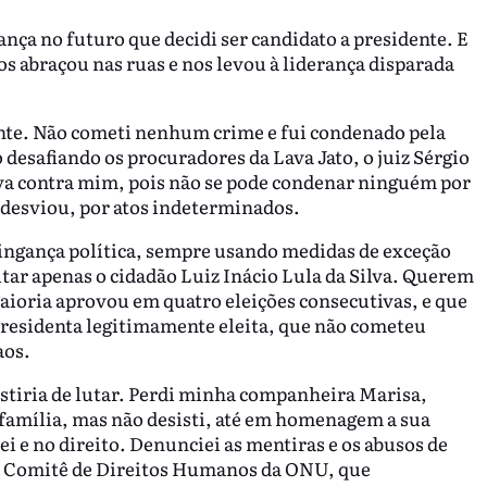
rança no futuro que decidi ser candidato a presidente. E
os abraçou nas ruas e nos levou à liderança disparada
nte. Não cometi nenhum crime e fui condenado pela
desafiando os procuradores da Lava Jato, o juiz Sérgio
va contra mim, pois não se pode condenar ninguém por
 desviou, por atos indeterminados.
ingança política, sempre usando medidas de exceção
tar apenas o cidadão Luiz Inácio Lula da Silva. Querem
 maioria aprovou em quatro eleições consecutivas, e que
presidenta legitimamente eleita, que não cometeu
aos.
stiria de lutar. Perdi minha companheira Marisa,
família, mas não desisti, até em homenagem a sua
i e no direito. Denunciei as mentiras e os abusos de
no Comitê de Direitos Humanos da ONU, que