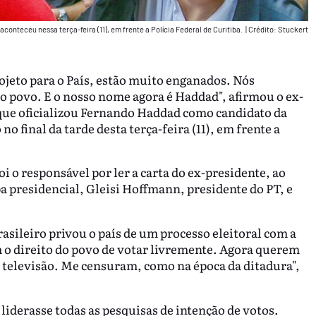
conteceu nessa terça-feira (11), em frente a Polícia Federal de Curitiba.
|
Crédito: Stuckert
ojeto para o País, estão muito enganados. Nós
 povo. E o nosso nome agora é Haddad", afirmou o ex-
a que oficializou Fernando Haddad como candidato da
no final da tarde desta terça-feira (11), em frente a
 o responsável por ler a carta do ex-presidente, ao
a presidencial, Gleisi Hoffmann, presidente do PT, e
rasileiro privou o país de um processo eleitoral com a
m o direito do povo de votar livremente. Agora querem
na televisão. Me censuram, como na época da ditadura",
 liderasse todas as pesquisas de intenção de votos.