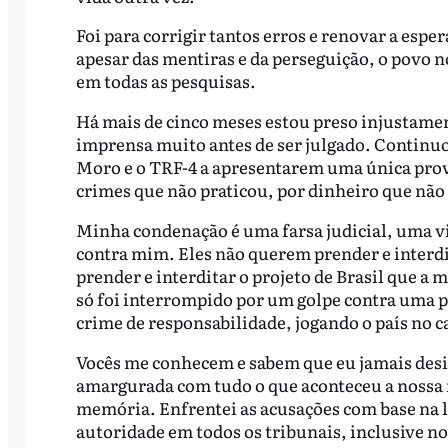
Foi para corrigir tantos erros e renovar a espe
apesar das mentiras e da perseguição, o povo n
em todas as pesquisas.
Há mais de cinco meses estou preso injustame
imprensa muito antes de ser julgado. Continuo 
Moro e o TRF-4 a apresentarem uma única pro
crimes que não praticou, por dinheiro que não
Minha condenação é uma farsa judicial, uma v
contra mim. Eles não querem prender e interdi
prender e interditar o projeto de Brasil que a
só foi interrompido por um golpe contra uma 
crime de responsabilidade, jogando o país no c
Vocês me conhecem e sabem que eu jamais desi
amargurada com tudo o que aconteceu a nossa 
memória. Enfrentei as acusações com base na le
autoridade em todos os tribunais, inclusive 