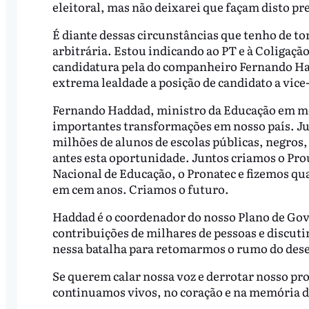
eleitoral, mas não deixarei que façam disto pre
É diante dessas circunstâncias que tenho de t
arbitrária. Estou indicando ao PT e à Coligação
candidatura pela do companheiro Fernando H
extrema lealdade a posição de candidato a vice
Fernando Haddad, ministro da Educação em me
importantes transformações em nosso país. Jun
milhões de alunos de escolas públicas, negros,
antes esta oportunidade. Juntos criamos o Prou
Nacional de Educação, o Pronatec e fizemos qua
em cem anos. Criamos o futuro.
Haddad é o coordenador do nosso Plano de Gover
contribuições de milhares de pessoas e discut
nessa batalha para retomarmos o rumo do desen
Se querem calar nossa voz e derrotar nosso pro
continuamos vivos, no coração e na memória d