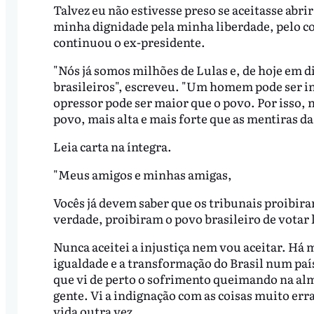
Talvez eu não estivesse preso se aceitasse abr
minha dignidade pela minha liberdade, pelo c
continuou o ex-presidente.
"Nós já somos milhões de Lulas e, de hoje em 
brasileiros", escreveu. "Um homem pode ser i
opressor pode ser maior que o povo. Por isso, 
povo, mais alta e mais forte que as mentiras da
Leia carta na íntegra.
"Meus amigos e minhas amigas,
Vocês já devem saber que os tribunais proibir
verdade, proibiram o povo brasileiro de votar 
Nunca aceitei a injustiça nem vou aceitar. Há 
igualdade e a transformação do Brasil num país
que vi de perto o sofrimento queimando na alm
gente. Vi a indignação com as coisas muito err
vida outra vez.