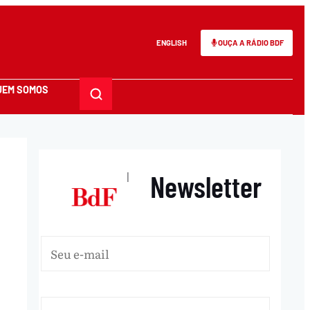
ENGLISH
OUÇA A RÁDIO BDF
UEM SOMOS
Newsletter
|