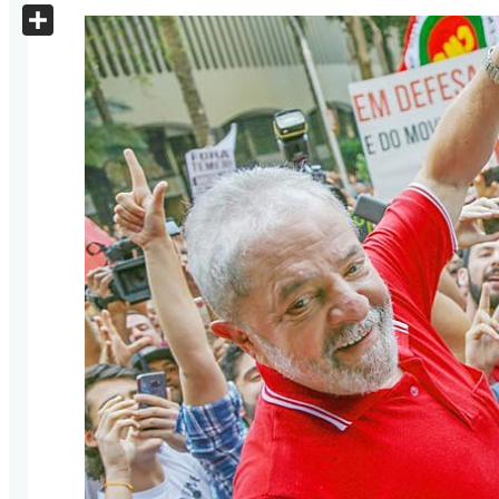
X
Share