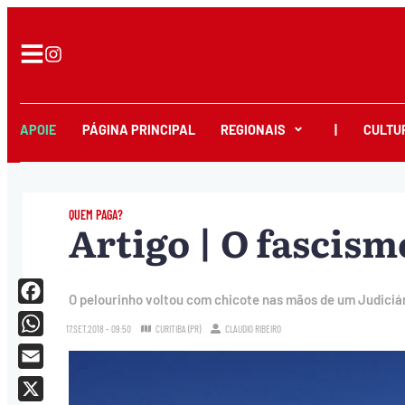
APOIE
PÁGINA PRINCIPAL
REGIONAIS
|
CULTU
QUEM PAGA?
Artigo | O fascism
O pelourinho voltou com chicote nas mãos de um Judiciár
Facebook
17.SET.2018 - 09:50
CURITIBA (PR)
CLAUDIO RIBEIRO
WhatsApp
Email