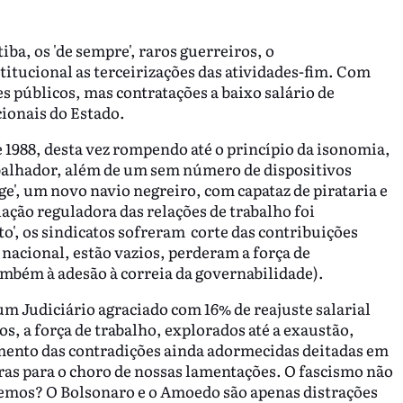
a, os 'de sempre', raros guerreiros, o
itucional as terceirizações das atividades-fim. Com
s públicos, mas contratações a baixo salário de
cionais do Estado.
 1988, desta vez rompendo até o princípio da isonomia,
rabalhador, além de um sem número de dispositivos
e', um novo navio negreiro, com capataz de pirataria e
lação reguladora das relações de trabalho foi
to', os sindicatos sofreram corte das contribuições
nacional, estão vazios, perderam a força de
também à adesão à correia da governabilidade).
m Judiciário agraciado com 16% de reajuste salarial
s, a força de trabalho, explorados até a exaustão,
amento das contradições ainda adormecidas deitadas em
as para o choro de nossas lamentações. O fascismo não
bemos? O Bolsonaro e o Amoedo são apenas distrações