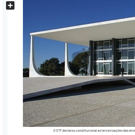
X
Share
O STF declarou constitucional as terceirizações das ati