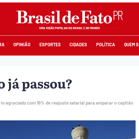
RA
OPINIÃO
ESPORTES
CIDADES
POLÍTICA
QUEM 
o já passou?
io agraciado com 16% de reajuste salarial para amparar o capitão