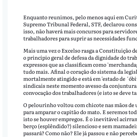
Enquanto reunimos, pelo menos aqui em Curitib
Supremo Tribunal Federal, STF, declarou const
isso, não haverá mais concursos para servidore
trabalhadores para suprir as necessidades fun
Mais uma vez o Excelso rasga a Constituição de
o princípio geral de defesa da dignidade do t
expressos que as classificam como 'merchandag
tudo mais. Afinal o coração do sistema da legis
mortalmente atingido e está em 'estado de ´óbi
sindicais neste momento avesso da conjuntura 
convocação dos trabalhadores (e isto se deve 
O pelourinho voltou com chicote nas mãos de u
para amparar o capitão do mato. E seremos todo
isto se houver empregos. É o inevitável acirr
berço (esplêndido?) silencioso e sem mamadeir
passará? Como não? Ele já passou e não perce