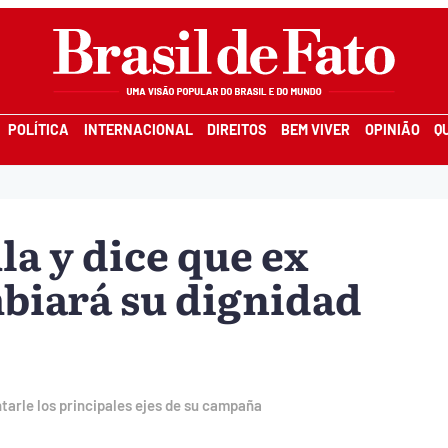
POLÍTICA
INTERNACIONAL
DIREITOS
BEM VIVER
OPINIÃO
Q
la y dice que ex
biará su dignidad
ntarle los principales ejes de su campaña