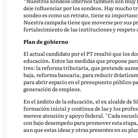
“Nuestros sondeos internos también son muy f
deje influenciar por los sondeos. Hay mucho t
sondeo es como un retrato, tiene su importanc
Nuestra campaña tiene que moverse por sus pro
fortalecimiento de las instituciones y respeto 
Plan de gobierno
El actual candidato por el PT resaltó que los do
educación. Entre las medidas que propone par
tres: la reforma tributaria, que pretende aumen
baja, reforma bancaria, para reducir drásticame
para abrir espacio en el presupuesto público p
generación de empleos.
En el ámbito de la educación, el ex alcalde de S
formación inicial y continua de las y los prof
merece atención y apoyo federal. "Cada escuela
con bajo desempeño para promover esta etapa,
aun que estas ideas y otras presentes en su pl