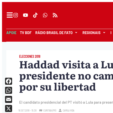
APOIE
TV BDF
RÁDIO BRASIL DE FATO
REGIONAIS
I
ELECCIONES 2018
Haddad visita a Lu
presidente no cam
por su libertad
Facebook
WhatsApp
El candidato presidencial del PT visitó a Lula para prese
Email
18.SET.2018 - 15:38
CURITIBA (PR)
CAMILA VIDA