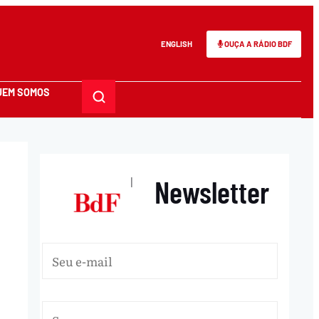
ENGLISH
OUÇA A RÁDIO BDF
UEM SOMOS
Newsletter
|