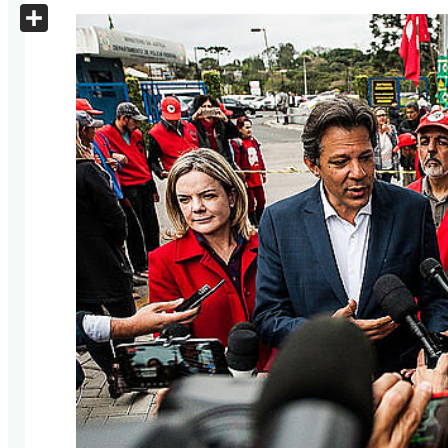
X
Share