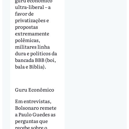
guru econômico
ultra-liberal – a
favor de
privatizações e
propostas
extremamente
polêmicas,
militares linha
dura e políticos da
bancada BBB (boi,
bala e Bíblia).
Guru Econômico
Em entrevistas,
Bolsonaro remete
a Paulo Guedes as
perguntas que
recebe sobre o