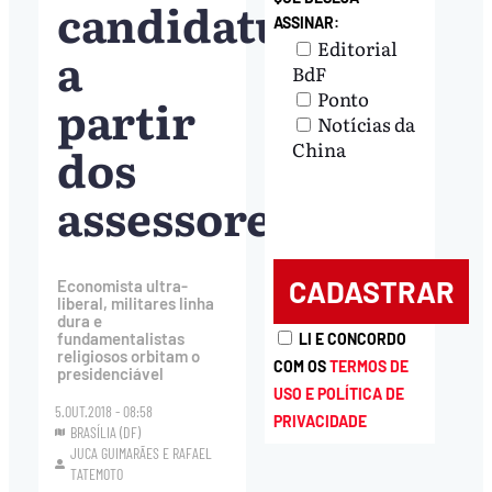
candidatura
ASSINAR:
Editorial
a
BdF
Ponto
partir
Notícias da
dos
China
assessores
Economista ultra-
liberal, militares linha
dura e
fundamentalistas
LI E CONCORDO
religiosos orbitam o
COM OS
TERMOS DE
presidenciável
USO E POLÍTICA DE
5.OUT.2018 - 08:58
PRIVACIDADE
BRASÍLIA (DF)
JUCA GUIMARÃES
E
RAFAEL
TATEMOTO