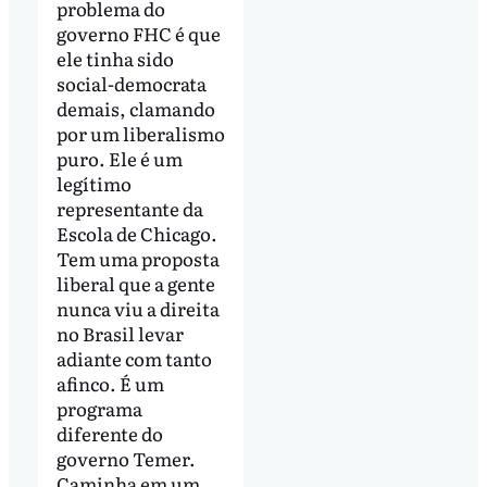
problema do
governo FHC é que
ele tinha sido
social-democrata
demais, clamando
por um liberalismo
puro. Ele é um
legítimo
representante da
Escola de Chicago.
Tem uma proposta
liberal que a gente
nunca viu a direita
no Brasil levar
adiante com tanto
afinco. É um
programa
diferente do
governo Temer.
Caminha em um