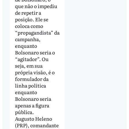
que não o impediu
de repetir a
posição. Ele se
coloca como
“propagandista” da
campanha,
enquanto
Bolsonaro seria o
“agitador”. Ou
seja, em sua
própria visão, é o
formulador da
linha política
enquanto
Bolsonaro seria
apenas a figura
pública.
Augusto Heleno
(PRP), comandante