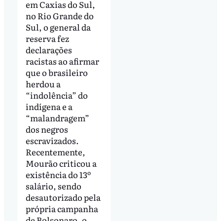
em Caxias do Sul,
no Rio Grande do
Sul, o general da
reserva fez
declarações
racistas ao afirmar
que o brasileiro
herdou a
“indolência” do
indígena e a
“malandragem”
dos negros
escravizados.
Recentemente,
Mourão criticou a
existência do 13º
salário, sendo
desautorizado pela
própria campanha
de Bolsonaro, o