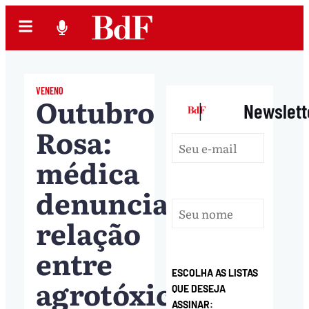
VENENO
Outubro
|
Newslett
Rosa:
médica
denuncia
relação
entre
ESCOLHA AS LISTAS
agrotóxicos
QUE DESEJA
ASSINAR: