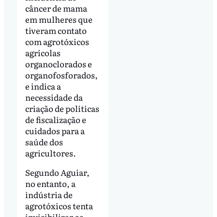
câncer de mama
em mulheres que
tiveram contato
com agrotóxicos
agrícolas
organoclorados e
organofosforados,
e indica a
necessidade da
criação de políticas
de fiscalização e
cuidados para a
saúde dos
agricultores.
Segundo Aguiar,
no entanto, a
indústria de
agrotóxicos tenta
invisibilizar os