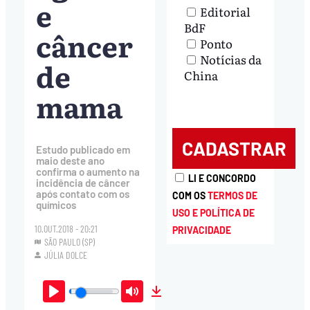
e
Editorial
BdF
câncer
Ponto
Notícias da
de
China
mama
Estudo publicado em
maio deste ano
confirma o aumento na
LI E CONCORDO
incidência de câncer
após contato com os
COM OS
TERMOS DE
químicos
USO E POLÍTICA DE
10.OUT.2018 - 20:21
PRIVACIDADE
SÃO PAULO (SP)
JÚLIA DOLCE
Play
Mute
Download