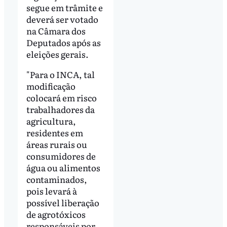
segue em trâmite e
deverá ser votado
na Câmara dos
Deputados após as
eleições gerais.
"Para o INCA, tal
modificação
colocará em risco
trabalhadores da
agricultura,
residentes em
áreas rurais ou
consumidores de
água ou alimentos
contaminados,
pois levará à
possível liberação
de agrotóxicos
responsáveis por