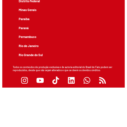
Distrito Federal
Minas Gerais
Paraíba
Paraná
Pernambuco
Rio de Janeiro
Rio Grande do Sul
Todos os conteúdos de produção exclusiva e de autoria editorial do Brasil de Fato podem ser
reproduzidos, desde que não sejam alterados e que se deem os devidos créditos.